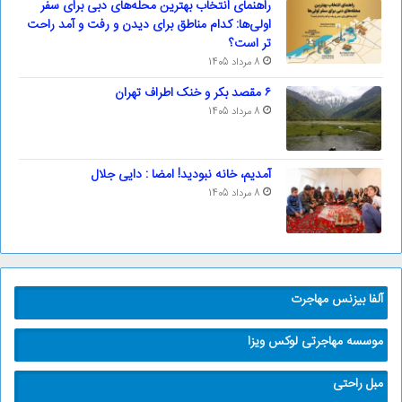
راهنمای انتخاب بهترین محله‌های دبی برای سفر
اولی‌ها: کدام مناطق برای دیدن و رفت و آمد راحت
تر است؟
8 مرداد 1405
۶ مقصد بکر و خنک اطراف تهران
8 مرداد 1405
آمدیم، خانه نبودید! امضا : دایی جلال
8 مرداد 1405
آلفا بیزنس مهاجرت
موسسه مهاجرتی لوکس ویزا
مبل راحتی