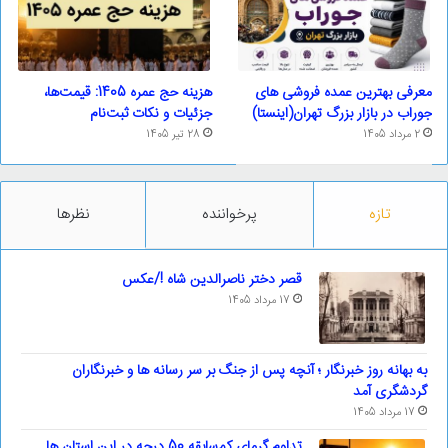
معرفی بهترین عمده فروشی های
هزینه حج عمره 1405: قیمت‌ها،
جوراب در بازار بزرگ تهران(اینستا)
جزئیات و نکات ثبت‌نام
2 مرداد 1405
28 تیر 1405
تازه
پرخواننده
نظرها
قصر دختر ناصرالدین شاه !/عکس
17 مرداد 1405
به بهانه روز خبرنگار ؛ آنچه پس از جنگ بر سر رسانه ها و خبرنگاران
گردشگری آمد
17 مرداد 1405
تداوم گرمای کم‌سابقه 50 درجه در این استان ها