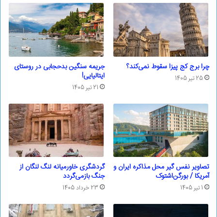
چرا برج کج پیزا سقوط نمی‌کند؟
جریمه سنگین بدحجابی در روستای
ایتالیایی!
25 تیر 1405
21 تیر 1405
تصاویر نفس گیر محل مذاکره ایران و
گردشگری خاورمیانه لنگ لنگان از
آمریکا / بورگن‌اشتوک
جنگ بازمی‌گردد
1 تیر 1405
23 خرداد 1405