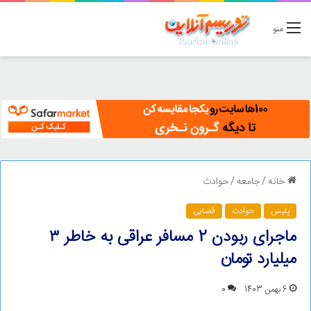
منو
خانه
/
جامعه
/
حوادث
پلیس
حوادث
قضایی
ماجرای ربودن 2 مسافر عراقی به خاطر ۳
میلیارد تومان
6 بهمن 1403
0