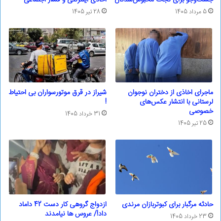
5 مرداد 1405
28 تیر 1405
ماجرای اخاذی از دختران نوجوان
شیراز در قرق موتورسواران بی احتیاط
لرستانی‌ ‌با انتشار عکس‌های
!
خصوصی
31 خرداد 1405
25 تیر 1405
حادثه مرگبار برای کبوتربازان مرندی
ازدواج گروهی کار دست 42 داماد
داد!/ عروس ها نیامدند
23 خرداد 1405