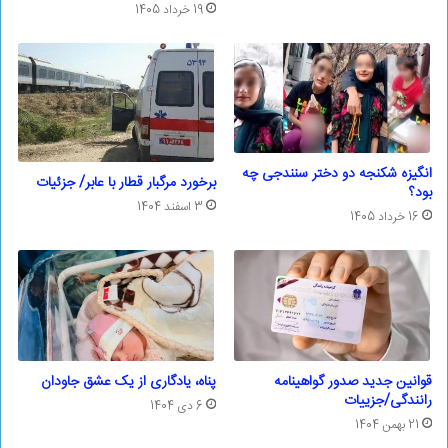
19 خرداد 1405
انگیزه شکنجه دو دختر سنندجی چه
برخورد مرگبار قطار با عابر/ جزئیات
بود؟
3 اسفند 1404
16 خرداد 1405
قوانین جدید صدور گواهینامه
پناه، یادگاری از یک عشق جاودان
رانندگی/جزییات
6 دی 1404
21 بهمن 1404