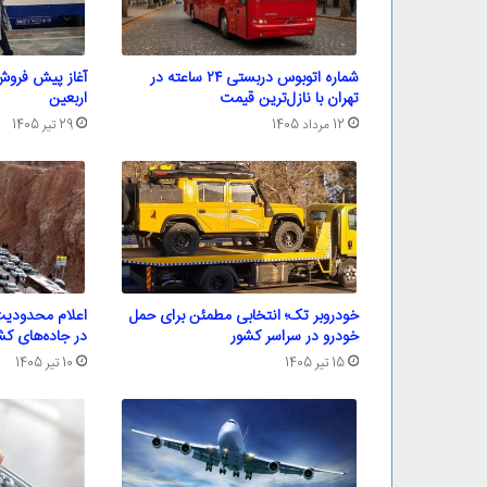
شماره اتوبوس دربستی ۲۴ ساعته در
آغاز پیش فروش
تهران با نازل‌ترین قیمت
اربعین
12 مرداد 1405
29 تیر 1405
خودروبر تک؛ انتخابی مطمئن برای حمل
خودرو در سراسر کشور
در جاده‌های کش
15 تیر 1405
10 تیر 1405