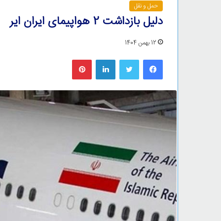
حمل و نقل
دلیل بازداشت 2 هواپیمای ایران ایر
12 بهمن 1404
فیس بوک
توییتر
لینکدین
‫پین‌ترست