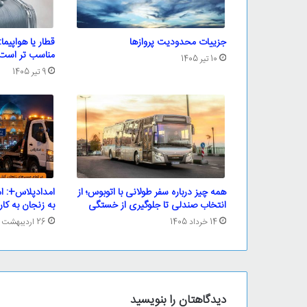
جزییات محدودیت پروازها
قطار یا هواپیما
مناسب تر است
10 تیر 1405
9 تیر 1405
همه چیز درباره سفر طولانی با اتوبوس؛ از
امدادپلاس+: ام
انتخاب صندلی تا جلوگیری از خستگی
به زنجان به کار
14 خرداد 1405
26 اردیبهشت 1405
دیدگاهتان را بنویسید