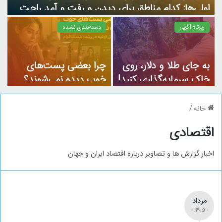
ج
اولی‌ها: کدام مناطق برای دیدن و رفت و آمد راحت
تر است؟
رپرتاژ آگهی
دسته‌بندی نشده
به جای طلا و دلار، روی
چرا بعضی پست‌های
آ
خاک سرمایه‌گذاری کنید!
خوب دیده نمی‌شوند؟
ق
(بررسی سودآوری نهال
نقش تعامل اولیه در
ا
بادام)
رشد اینستاگرام
خانه
/
اقتصادی
اخبار گزارش ها و تصاویر درباره اقتصاد ایران و جهان
مرداد
- 1405 -