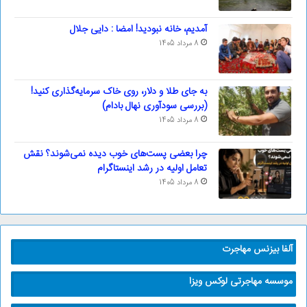
آمدیم، خانه نبودید! امضا : دایی جلال
8 مرداد 1405
به جای طلا و دلار، روی خاک سرمایه‌گذاری کنید!
(بررسی سودآوری نهال بادام)
8 مرداد 1405
چرا بعضی پست‌های خوب دیده نمی‌شوند؟ نقش
تعامل اولیه در رشد اینستاگرام
8 مرداد 1405
آلفا بیزنس مهاجرت
موسسه مهاجرتی لوکس ویزا