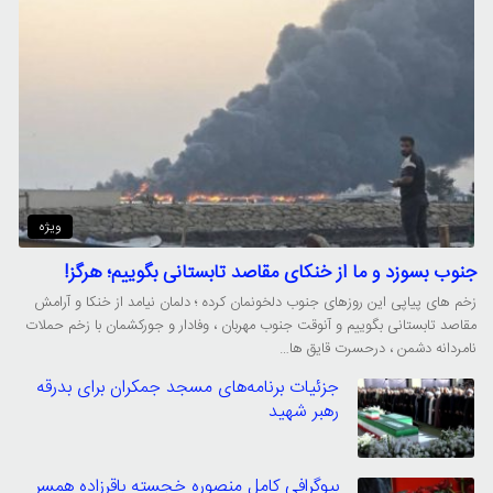
ویژه
جنوب بسوزد و ما از خنکای مقاصد تابستانی بگوییم؛ هرگز!
زخم های پیاپی این روزهای جنوب دلخونمان کرده ؛ دلمان نیامد از خنکا و آرامش
مقاصد تابستانی بگوییم و آنوقت جنوب مهربان ، وفادار و جورکشمان با زخم حملات
نامردانه دشمن ، درحسرت قایق ها…
جزئیات برنامه‌های مسجد جمکران برای بدرقه
رهبر شهید
بیوگرافی کامل منصوره خجسته باقرزاده همسر