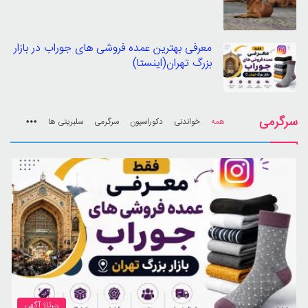
معرفی بهترین عمده فروشی های جوراب در بازار
بزرگ تهران(اینستا)
سرگرمی
همه
خواندنی
دکوراسیون
سرگرمی
سلبریتی ها
More
رپرتاژ آگهی