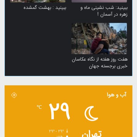
ببینید: شب نشینی ماه و
ببینید : بهشت گمشده
زهره در آسمان !
هفت روز هفته از نگاه عکاسان
خبری برجسته جهان
آب و هوا
29
℃
تهران
29º - 29º