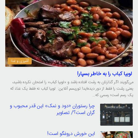
آشپزی و غذا
لوبیا کباب را به خاطر بسپار!
می‌گویند اگر گذارتان به رشت افتاده باشد و «لوبیا کباب» را امتحان نکرده باشید،
یعنی رشت را فقط از دور دیده‌اید! توریسم آنلاین: لوبیا کباب نه فقط یک غذا، که
یک رسم است؛ رسمی که…
چرا رستوران «دود و نمک» این قدر محبوب و
گران است؟/ تصاویر
این خورش دروغگو است!