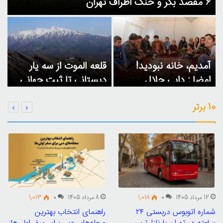
۶ مقصد بکر و خنک اطراف تهران
آمدیم، خانه نبودید!
قلعه الموت از سه یار
امضا : دایی جلال
دبستانی تا ثبت جهانی
10 برتر
12 مرداد 1405
0
1,018
8 مرداد 1405
0
1,013
شماره اتوبوس دربستی ۲۴
راهنمای انتخاب بهترین