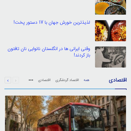
لذیذترین خورش جهان با 17 دستور پخت!
وقتی ایرانی ها در انگلستان نانوایی نان تافتون
باز کردند!
قبلی
بعدی
اقتصادی
همه
اقتصاد گردشگری
اقتصادی
صفحه
صفحه
More