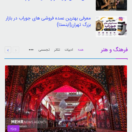
معرفی بهترین عمده فروشی های جوراب در بازار
بزرگ تهران(اینستا)
قبلی
بعدی
فرهنگ و هنر
همه
ادبیات
تئاتر
تجسمی
صفحه
صفحه
More
ویژه