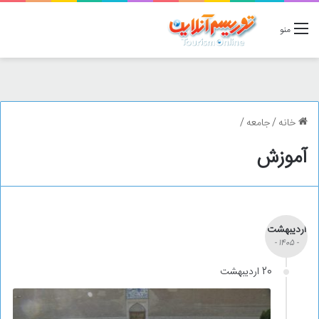
منو
خانه
/
جامعه
/
آموزش
اردیبهشت
- 1405 -
20 اردیبهشت