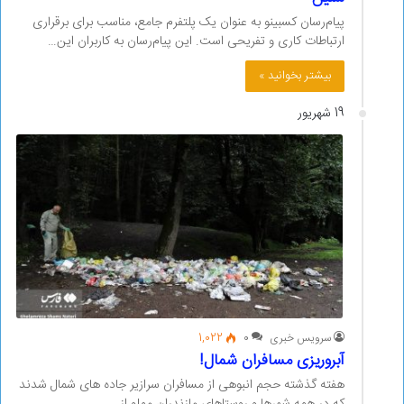
پیام‌رسان کسبینو به عنوان یک پلتفرم جامع، مناسب برای برقراری
ارتباطات کاری و تفریحی است. این پیام‌رسان به کاربران این…
بیشتر بخوانید »
19 شهریور
سرویس خبری
0
1,022
آبروریزی مسافران شمال!
هفته گذشته حجم انبوهی از مسافران سرازیر جاده های شمال شدند