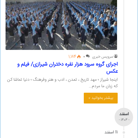
سرویس خبری
0
1,184
اجرای گروه سرود هزار نفره دختران شیرازی/ فیلم و
عکس
اینجا شیراز ؛ مهد تاریخ ، تمدن ، ادب و هنر وفرهنگ ؛ دنیا تماشا کن
که زبان ما مردم…
بیشتر بخوانید »
اسفند
- 1404 -
11 اسفند