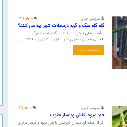
سرویس خبری
0
1,034
گله گله سگ و گربه درمحلات شهر چه می کنند؟
واقعیت های تلخی که به شما نگفته اند؛ از مرگ تا
نابینایی ،کچلی ،بیماری های مغزی و کبدی و اختلالات…
بیشتر بخوانید »
سرویس خبری
0
1,015
جم؛ ‌میوه بنفش پولساز جنوب
اگر از رهگذران میدان تجریش یا بازار میوه و تره‌بار مرکزی