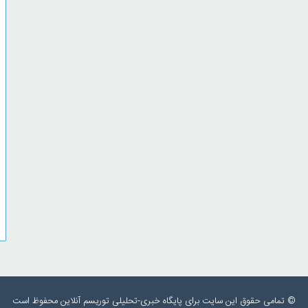
© تمامی حقوق این سایت برای پایگاه خبری-تحلیلی توریسم آنلاین محفوظ است