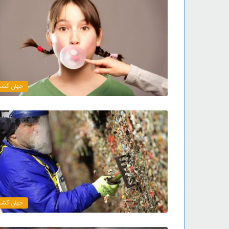
جهان گش
جهان گش