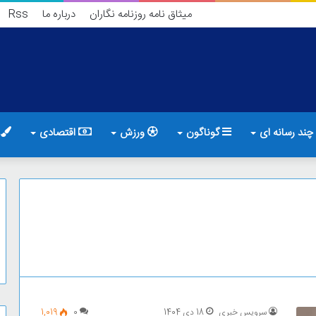
میثاق نامه روزنامه نگاران
درباره ما
Rss
چند رسانه ای
گوناگون
ورزش
اقتصادی
ف
سرویس خبری
18 دی 1404
0
1,019