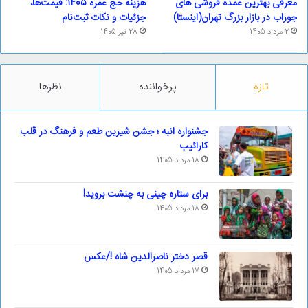
معرفی بهترین عمده فروشی های
هزینه حج عمره 1405: قیمت‌ها،
جوراب در بازار بزرگ تهران(اینستا)
جزئیات و نکات ثبت‌نام
2 مرداد 1405
28 تیر 1405
تازه
پرخواننده
نظرها
جشنواره انبه ؛ جشن شیرین طعم و فرهنگ در قلب
کارائیب
18 مرداد 1405
برای ستاره چینی به چنشت بروید!
18 مرداد 1405
قصر دختر ناصرالدین شاه !/عکس
17 مرداد 1405