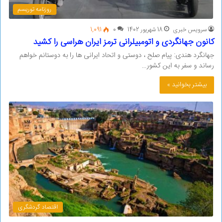
روزنامه توریسم
سرویس خبری
18 شهریور 1402
0
1,091
کانون جهانگردی و اتومبیلرانی ترمز ایران هراسی را کشید
جهانگرد هندی: پیام صلح ، دوستی و اتحاد ایرانی ها را به دوستانم خواهم
رساند و سفر به این کشور…
بیشتر بخوانید »
اقتصاد گردشگری