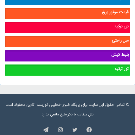
قیمت موتور برق
تور ترکیه
مبل راحتی
بلیط کیش
تور ترکیه
© تمامی حقوق این سایت برای پایگاه خبری-تحلیلی توریسم آنلاین محفوظ است
نقل مطالب با ذکر منبع مانعی ندارد
فیس
توییتر
اینستاگرام
تلگرام