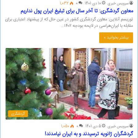
سرویس خبری
10 دی 1401
0
1,032
معاون گردشگری: تا آخر سال برای تبلیغ ایران پول نداریم
توریسم آنلاین: معاون گردشگری کشور در عین حال که از پیشنهاد اعتباری برای
مقابله با ایران‌هراسی در لایحه بودجه ۱۴۰۲…
بیشتر بخوانید »
گردشگری
سرویس خبری
5 دی 1401
0
1,050
گردشگران ژانویه ترسیدند و به ایران نیامدند!