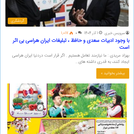
گردشگری
سرویس خبری
1 آذر 1404
0
1,017
با وجود ادبیات سعدی و حافظ ، تبلیغات ایران هراسی بی اثر
است
بهزاد مریدی : ما نیازمند تعامل هستیم . اگر قرار است دردنیا ایران هراسی
ایجاد کنند، به قدری داشته های…
بیشتر بخوانید »