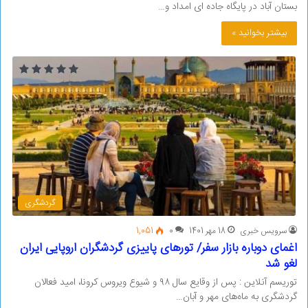
بستان آباد در پایگاه جاده ای امداد و…
بیشتر بخوانید »
گردشگری
سرویس خبری
18 مهر 1401
0
1,051
اغمای دوباره بازار سفر/ تورهای پاییزی گردشگران اروپایی ایران
لغو شد
توریسم آنلاین : پس از وقایع سال ۹۸ و شیوع ویروس کرونا، امید فعالان
گردشگری به ماه‌های مهر و آبان…