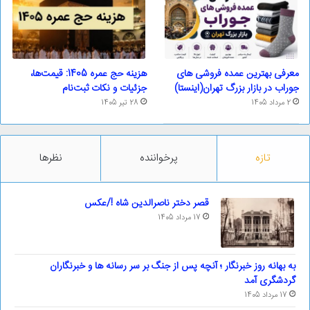
معرفی بهترین عمده فروشی های
هزینه حج عمره 1405: قیمت‌ها،
جوراب در بازار بزرگ تهران(اینستا)
جزئیات و نکات ثبت‌نام
2 مرداد 1405
28 تیر 1405
تازه
پرخواننده
نظرها
قصر دختر ناصرالدین شاه !/عکس
17 مرداد 1405
به بهانه روز خبرنگار ؛ آنچه پس از جنگ بر سر رسانه ها و خبرنگاران
گردشگری آمد
17 مرداد 1405