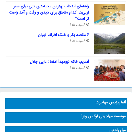
راهنمای انتخاب بهترین محله‌های دبی برای سفر
اولی‌ها: کدام مناطق برای دیدن و رفت و آمد راحت
تر است؟
8 مرداد 1405
۶ مقصد بکر و خنک اطراف تهران
8 مرداد 1405
آمدیم، خانه نبودید! امضا : دایی جلال
8 مرداد 1405
آلفا بیزنس مهاجرت
موسسه مهاجرتی لوکس ویزا
مبل راحتی