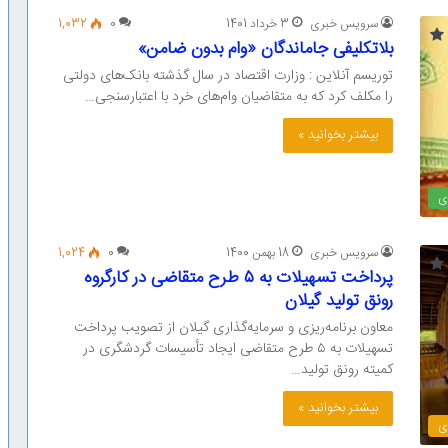
سرویس خبری
3 خرداد 1401
0
1,032
بلاتکلیفی جاماندگان «وام بدون ضامن»
توریسم آنلاین : وزارت اقتصاد در سال گذشته بانک‌های دولتی
را مکلف کرد که به متقاضیان وام‌های خرد با اعتبارسنجی…
بیشتر بخوانید »
ی
سرویس خبری
18 بهمن 1400
0
1,024
پرداخت تسهیلات به ۵ طرح متقاضی در کارگروه
رونق تولید گیلان
معاون برنامه‌ریزی و سرمایه‌گذاری گیلان از تصویب پرداخت
تسهیلات به ۵ طرح متقاضی ایجاد تأسیسات گردشگری در
کمیته رونق تولید…
بیشتر بخوانید »
ی