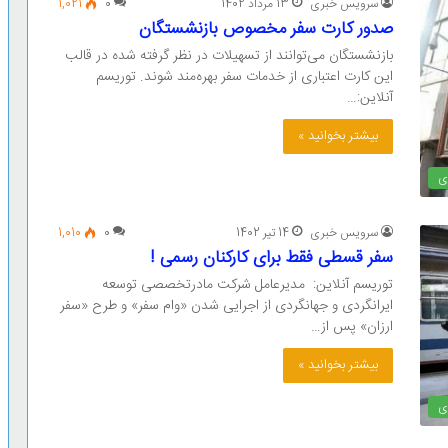
سرویس خبری
13 مرداد 1402
0
1,021
صدور کارت سفر مخصوص بازنشستگان
بازنشستگان می‌توانند از تسهیلات در نظر گرفته شده در قالب
این کارت اعتباری از خدمات سفر بهره‌مند شوند. توریسم
آنلاین:…
بیشتر بخوانید »
ی
سرویس خبری
14 تیر 1402
0
1,010
سفر قسطی فقط برای کارکنان رسمی !
توریسم آنلاین: ​مدیرعامل شرکت مادرتخصصی توسعه
ایرانگردی و جهانگردی از اجرایی شدن «وام سفر» و طرح «سفر
ارزان» پس از…
بیشتر بخوانید »
ی