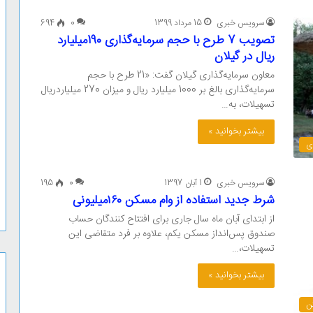
سرویس خبری
15 مرداد 1399
0
694
تصویب 7 طرح با حجم سرمایه‌گذاری 190میلیارد
ریال در گیلان
معاون سرمایه‌گذاری گیلان گفت: «21 طرح با حجم
سرمایه‌گذاری بالغ بر 1000 میلیارد ریال و میزان 270 میلیاردریال
تسهیلات، به…
بیشتر بخوانید »
ی
سرویس خبری
1 آبان 1397
0
195
شرط جدید استفاده از وام مسکن ۱۶۰میلیونی
از ابتدای آبان ماه سال جاری برای افتتاح کنندگان حساب
صندوق پس‌انداز مسکن یکم، علاوه بر فرد متقاضی این
تسهیلات،…
بیشتر بخوانید »
ن