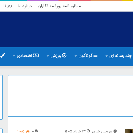
میثاق نامه روزنامه نگاران
درباره ما
Rss
چند رسانه ای
گوناگون
ورزش
اقتصادی
ف
سرویس خبری
13 خرداد 1405
0
1,086