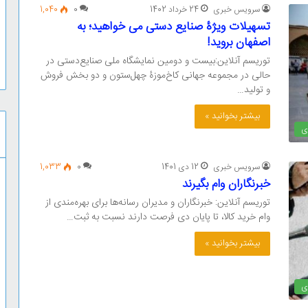
سرویس خبری
24 خرداد 1402
0
1,040
تسهیلات ویژۀ صنایع دستی می خواهید؛ به
اصفهان بروید!
توریسم آنلاین:بیست و دومین نمایشگاه ملی صنایع‌دستی در
حالی در مجموعه جهانی کاخ‌موزۀ چهل‌ستون و دو بخش فروش
و تولید…
بیشتر بخوانید »
ی
سرویس خبری
12 دی 1401
0
1,033
خبرنگاران وام بگیرند
توریسم آنلاین: خبرنگاران و مدیران رسانه‌ها برای بهره‌مندی از
وام خرید کالا، تا پایان دی‌ فرصت دارند نسبت به ثبت…
بیشتر بخوانید »
ی