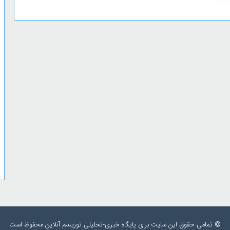
© تمامی حقوق این سایت برای پایگاه خبری-تحلیلی توریسم آنلاین محفوظ است