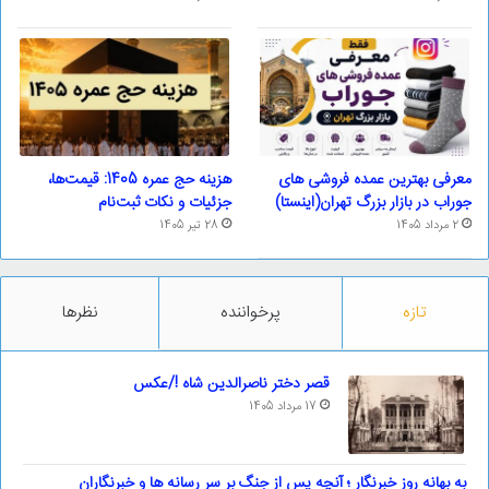
معرفی بهترین عمده فروشی های
هزینه حج عمره 1405: قیمت‌ها،
جوراب در بازار بزرگ تهران(اینستا)
جزئیات و نکات ثبت‌نام
2 مرداد 1405
28 تیر 1405
تازه
پرخواننده
نظرها
قصر دختر ناصرالدین شاه !/عکس
17 مرداد 1405
به بهانه روز خبرنگار ؛ آنچه پس از جنگ بر سر رسانه ها و خبرنگاران