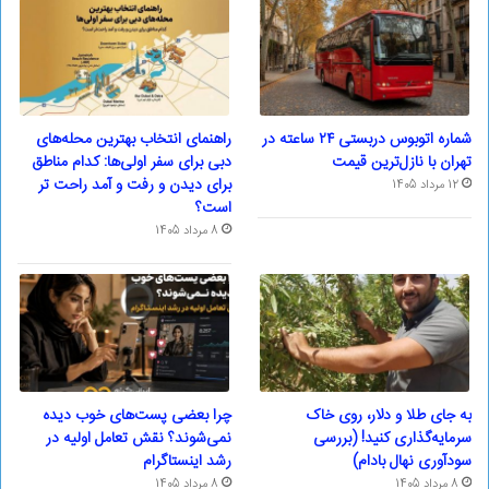
شماره اتوبوس دربستی ۲۴ ساعته در
راهنمای انتخاب بهترین محله‌های
تهران با نازل‌ترین قیمت
دبی برای سفر اولی‌ها: کدام مناطق
برای دیدن و رفت و آمد راحت تر
12 مرداد 1405
است؟
8 مرداد 1405
به جای طلا و دلار، روی خاک
چرا بعضی پست‌های خوب دیده
سرمایه‌گذاری کنید! (بررسی
نمی‌شوند؟ نقش تعامل اولیه در
سودآوری نهال بادام)
رشد اینستاگرام
8 مرداد 1405
8 مرداد 1405