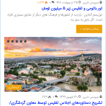
سرویس خبری
25 اردیبهشت 1401
0
1,034
تور باتومی و تفلیس زیر 5 میلیون تومان
توریسم آنلاین : بازدید از کشورها و فرهنگ های دیگر از علایق بسیاری افراد
است. اگر مایل به سفر به…
بیشتر بخوانید »
گردشگری
سرویس خبری
30 شهریور 1399
0
679
تشریح دستاوردهای اجلاس تفلیس توسط معاون گردشگری/