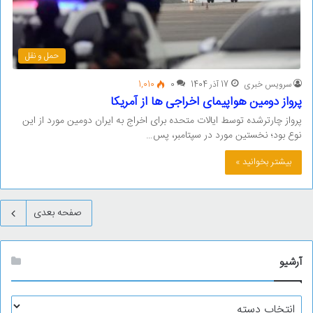
حمل و نقل
سرویس خبری
17 آذر 1404
0
1,010
پرواز دومین هواپیمای اخراجی ها از آمریکا
پرواز چارترشده توسط ایالات متحده برای اخراج به ایران دومین مورد از این
نوع بود؛ نخستین مورد در سپتامبر، پس…
بیشتر بخوانید »
صفحه بعدی
آرشیو
آ