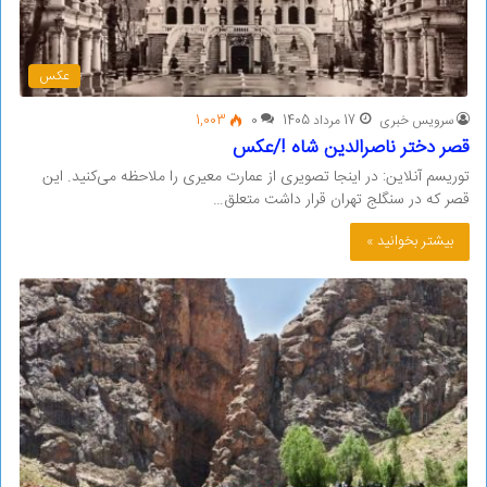
عکس
سرویس خبری
17 مرداد 1405
0
1,003
قصر دختر ناصرالدین شاه !/عکس
توریسم آنلاین: در اینجا تصویری از عمارت معیری را ملاحظه می‌کنید. این
قصر که در سنگلج تهران قرار داشت متعلق…
بیشتر بخوانید »