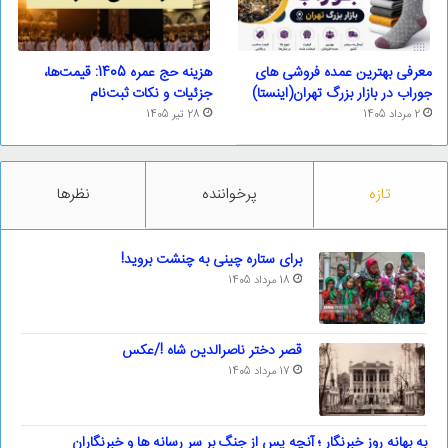
معرفی بهترین عمده فروشی های
هزینه حج عمره 1405: قیمت‌ها،
جوراب در بازار بزرگ تهران(اینستا)
جزئیات و نکات ثبت‌نام
2 مرداد 1405
28 تیر 1405
تازه
پرخواننده
نظرها
برای ستاره چینی به چنشت بروید!
18 مرداد 1405
قصر دختر ناصرالدین شاه !/عکس
17 مرداد 1405
به بهانه روز خبرنگار ؛ آنچه پس از جنگ بر سر رسانه ها و خبرنگاران