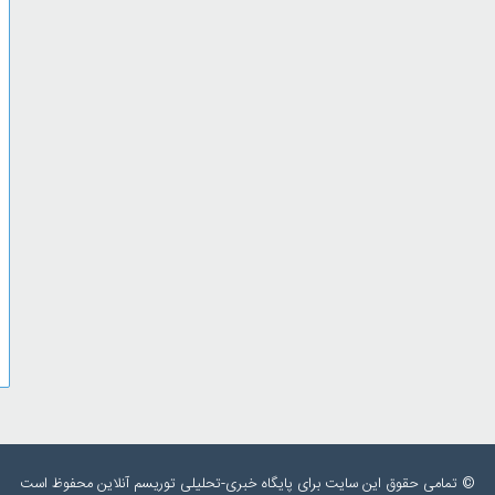
© تمامی حقوق این سایت برای پایگاه خبری-تحلیلی توریسم آنلاین محفوظ است