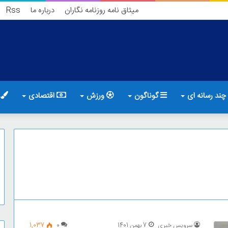
میثاق نامه روزنامه نگاران
درباره ما
Rss
چند رسانه ای
گوناگون
ورزش
اقتصادی
ف
سرویس خبری
7 بهمن 1401
0
1,037