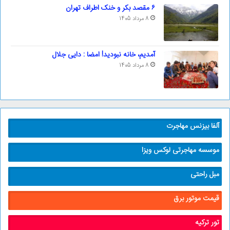
۶ مقصد بکر و خنک اطراف تهران
8 مرداد 1405
آمدیم، خانه نبودید! امضا : دایی جلال
8 مرداد 1405
آلفا بیزنس مهاجرت
موسسه مهاجرتی لوکس ویزا
مبل راحتی
قیمت موتور برق
تور ترکیه