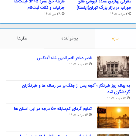
معرفی بهترین عمده فروشی های
هزینه حج عمره 1405: قیمت‌ها،
جوراب در بازار بزرگ تهران(اینستا)
جزئیات و نکات ثبت‌نام
2 مرداد 1405
28 تیر 1405
تازه
پرخواننده
نظرها
قصر دختر ناصرالدین شاه !/عکس
17 مرداد 1405
به بهانه روز خبرنگار ؛ آنچه پس از جنگ بر سر رسانه ها و خبرنگاران
گردشگری آمد
17 مرداد 1405
تداوم گرمای کم‌سابقه 50 درجه در این استان ها
14 مرداد 1405