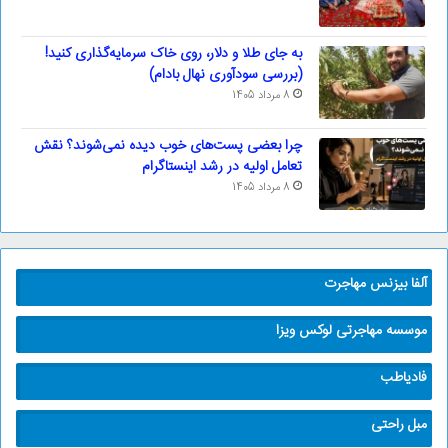
به جای طلا و دلار، روی خاک سرمایه‌گذاری کنید!
(بررسی سودآوری نهال بادام)
8 مرداد 1405
چرا بعضی پست‌های خوب دیده نمی‌شوند؟ نقش
تعامل اولیه در رشد اینستاگرام
8 مرداد 1405
آلفا بیزنس مهاجرت
موسسه مهاجرتی لوکس ویزا
فادیاطب
مبل راحتی