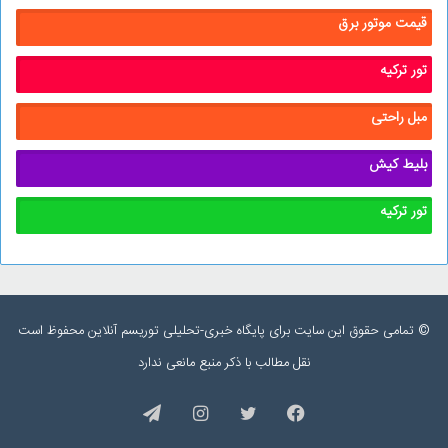
قیمت موتور برق
تور ترکیه
مبل راحتی
بلیط کیش
تور ترکیه
© تمامی حقوق این سایت برای پایگاه خبری-تحلیلی توریسم آنلاین محفوظ است
نقل مطالب با ذکر منبع مانعی ندارد
فیس
توییتر
اینستاگرام
تلگرام