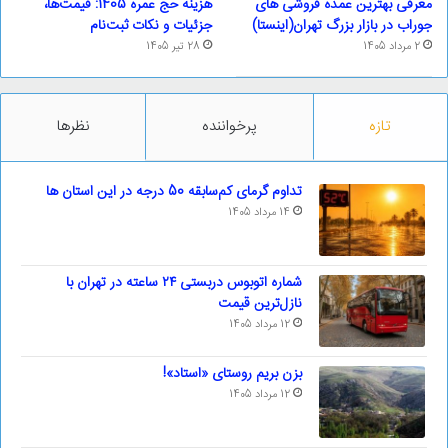
معرفی بهترین عمده فروشی های
هزینه حج عمره 1405: قیمت‌ها،
جوراب در بازار بزرگ تهران(اینستا)
جزئیات و نکات ثبت‌نام
2 مرداد 1405
28 تیر 1405
تازه
پرخواننده
نظرها
تداوم گرمای کم‌سابقه 50 درجه در این استان ها
14 مرداد 1405
شماره اتوبوس دربستی ۲۴ ساعته در تهران با
نازل‌ترین قیمت
12 مرداد 1405
بزن بریم روستای «استاد»!
12 مرداد 1405