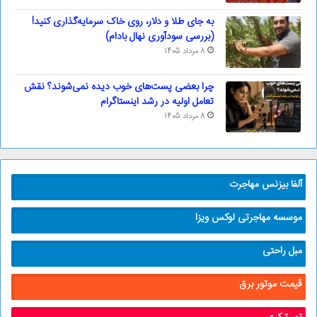
به جای طلا و دلار، روی خاک سرمایه‌گذاری کنید!
(بررسی سودآوری نهال بادام)
8 مرداد 1405
چرا بعضی پست‌های خوب دیده نمی‌شوند؟ نقش
تعامل اولیه در رشد اینستاگرام
8 مرداد 1405
آلفا بیزنس مهاجرت
موسسه مهاجرتی لوکس ویزا
مبل راحتی
قیمت موتور برق