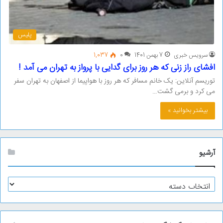
پلیس
سرویس خبری
7 بهمن 1401
0
1,037
افشای راز زنی که هر روز برای گدایی با پرواز به تهران می آمد !
توریسم آنلاین: یک خانم مسافر که هر روز با هواپیما از اصفهان به تهران سفر
می کرد و برمی گشت…
بیشتر بخوانید »
آرشیو
آ
ر
ش
ی