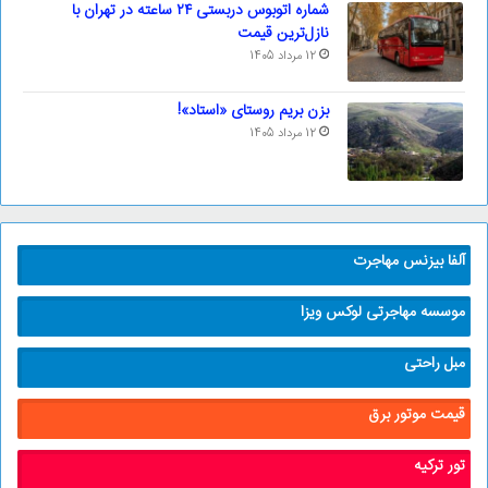
شماره اتوبوس دربستی ۲۴ ساعته در تهران با
نازل‌ترین قیمت
12 مرداد 1405
بزن بریم روستای «استاد»!
12 مرداد 1405
آلفا بیزنس مهاجرت
موسسه مهاجرتی لوکس ویزا
مبل راحتی
قیمت موتور برق
تور ترکیه