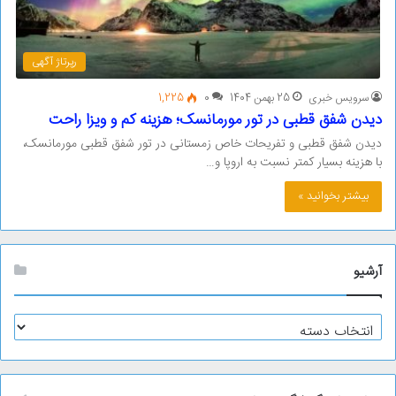
رپرتاژ آگهی
سرویس خبری
25 بهمن 1404
0
1,225
دیدن شفق قطبی در تور مورمانسک؛ هزینه کم و ویزا راحت
دیدن شفق قطبی و تفریحات خاص زمستانی در تور شفق قطبی مورمانسک،
با هزینه بسیار کمتر نسبت به اروپا و…
بیشتر بخوانید »
آرشیو
آ
ر
ش
ی