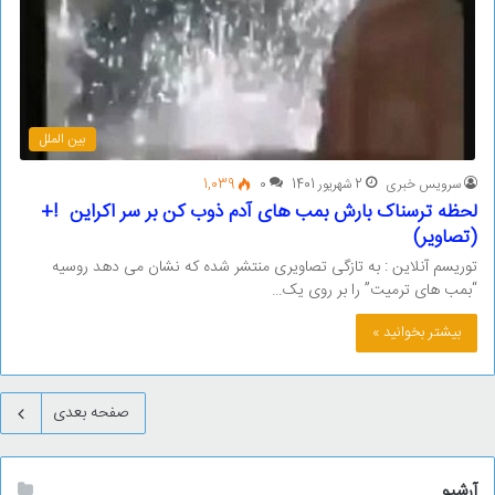
بین الملل
سرویس خبری
2 شهریور 1401
0
1,039
لحظه ترسناک بارش بمب های آدم ذوب کن بر سر اکراین !+
(تصاویر)
توریسم آنلاین : به تازگی تصاویری منتشر شده که نشان می دهد روسیه
“بمب های ترمیت” را بر روی یک…
بیشتر بخوانید »
صفحه بعدی
آرشیو