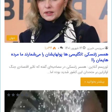
جهان
سرویس خبری
14 شهریور 1401
0
1,034
همسر زلنسکی :انگلیسی ها پولهایشان را می‌شمارند ما مرده
هایمان را!
توریسم آنلاین : همسر زلنسکی در مصاحبه‌ای گفته که تاثیر اقتصادی جنگ
اوکراین بر متحدان این کشور شدید بوده اما…
بیشتر بخوانید »