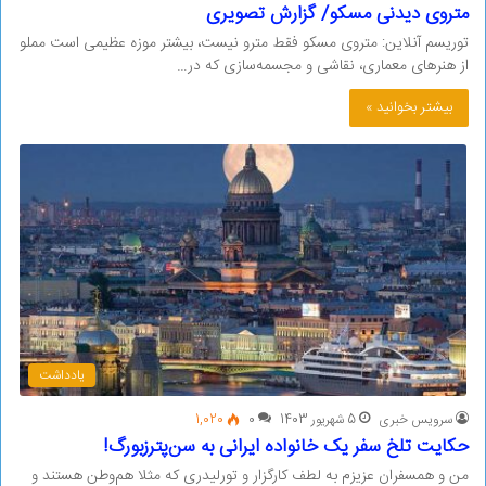
متروی دیدنی مسکو/ گزارش تصویری
توریسم آنلاین: متروی مسکو فقط مترو نیست، بیشتر موزه عظیمی است مملو
از هنرهای معماری، نقاشی و مجسمه‌سازی که در…
بیشتر بخوانید »
یادداشت
سرویس خبری
5 شهریور 1403
0
1,020
حکایت تلخ سفر یک خانواده ایرانی به سن‌پترزبورگ!
من و همسفران عزیزم به لطف کارگزار و تورلیدری که مثلا هم‌وطن هستند و