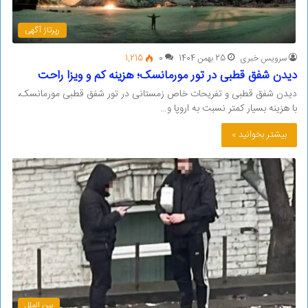
رپرتاژ آگهی
سرویس خبری
25 بهمن 1404
0
1,215
دیدن شفق قطبی در تور مورمانسک؛ هزینه کم و ویزا راحت
دیدن شفق قطبی و تفریحات خاص زمستانی در تور شفق قطبی مورمانسک،
با هزینه بسیار کمتر نسبت به اروپا و…
بیشتر بخوانید »
بین الملل