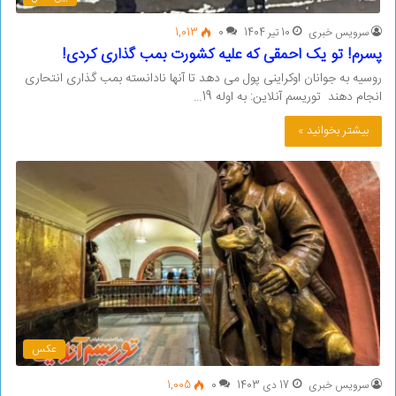
سرویس خبری
10 تیر 1404
0
1,013
پسرم! تو یک احمقی که علیه کشورت بمب گذاری کردی!
روسیه به جوانان اوکراینی پول می دهد تا آنها نادانسته بمب گذاری انتحاری
انجام دهند توریسم آنلاین: به اوله 19…
بیشتر بخوانید »
عکس
سرویس خبری
17 دی 1403
0
1,005