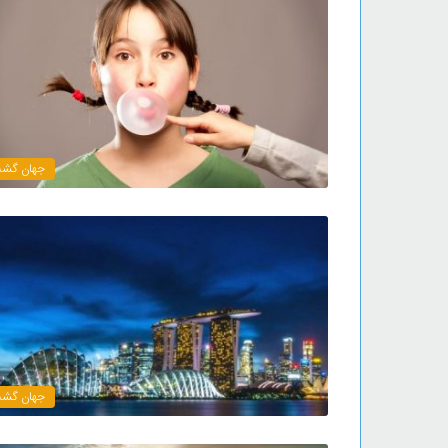
جهان گش
جهان گش