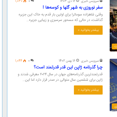
سرویس خبری
16 دی 1403
0
1,030
سفر نوروزی به شهر گلها و کوسه‌ها !
وقتی شاهزاده سوماترا برای اولین بار قدم به خاک این جزیره
گذاشت‌، در حالی که مسحور سرسبزی و زیبایی جزیره…
بیشتر بخوانید »
ت
سرویس خبری
16 بهمن 1402
0
1,044
چرا گذرنامه ژاپن این قدر قدرتمند است؟
قدرتمندترین گذرنامه‌های جهان در سال ۲۰۲۴ معرفی شدند و
ژاپن برای ششمین سال متوالی در صدر قرار دارد اما این…
بیشتر بخوانید »
ی