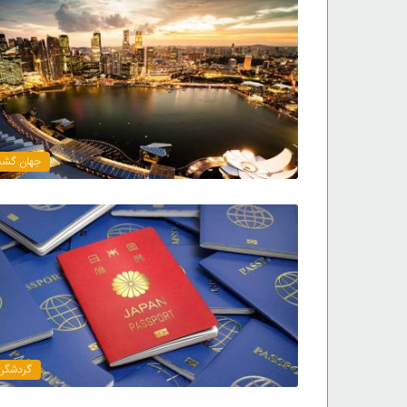
جهان گش
گردشگر