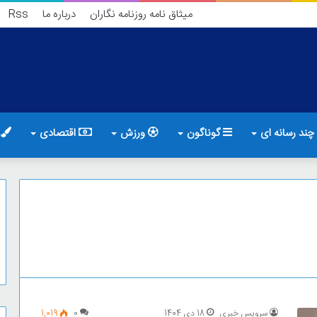
میثاق نامه روزنامه نگاران
درباره ما
Rss
چند رسانه ای
گوناگون
ورزش
اقتصادی
ف
سرویس خبری
18 دی 1404
0
1,019