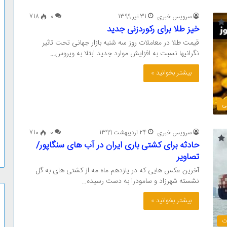
سرویس خبری
31 تیر 1399
0
718
خیز طلا برای رکوردزنی جدید
قیمت طلا در معاملات روز سه شنبه بازار جهانی تحت تاثیر
نگرانیها نسبت به افزایش موارد جدید ابتلا به ویروس…
بیشتر بخوانید »
لی
سرویس خبری
24 اردیبهشت 1399
0
710
حادثه برای کشتی باری ایران در آب های سنگاپور/
تصاویر
آخرین عکس هایی که در یازدهم ماه مه از کشتی های به گل
نشسته شهرزاد و سامودرا به دست رسیده…
بیشتر بخوانید »
ث