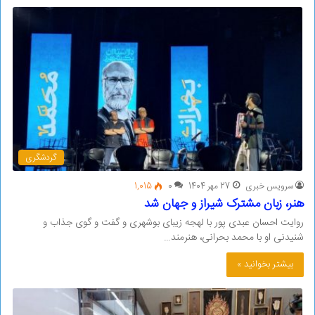
گردشگری
سرویس خبری
27 مهر 1404
0
1,015
هنر، زبان مشترک شیراز و جهان شد
روایت احسان عبدی پور با لهجه زیبای بوشهری و گفت و گوی جذاب و
شنیدنی او با محمد بحرانی، هنرمند…
بیشتر بخوانید »