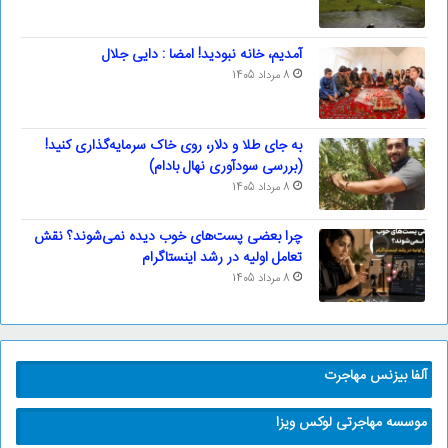
آمدیم، خانه نبودید! امضا : دایی جلال
8 مرداد 1405
به جای طلا و دلار، روی خاک سرمایه‌گذاری کنید!
(بررسی سودآوری نهال بادام)
8 مرداد 1405
چرا بعضی پست‌های خوب دیده نمی‌شوند؟ نقش
تعامل اولیه در رشد اینستاگرام
8 مرداد 1405
آلفا بیزنس مهاجرت
موسسه مهاجرتی لوکس ویزا