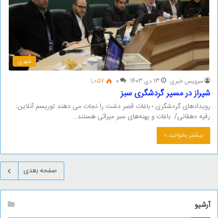
شهری
سرویس خبری
13 دی 1403
0
1,057
شیراز در مسیر گردشگری سبز
رویدادهای گردشگری ؛ باغات قصر دشت را نجات می دهند توریسم آنلاین:
رقیه دهقانی/ باغات و پهنه‌های سبز میراثی هستند…
بیشتر بخوانید »
صفحه بعدی
آرشیو