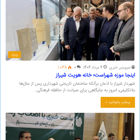
ویژه
سرویس خبری
4 مرداد 1404
0
1,038
اینجا موزه شهراست؛ خانه هویت شیراز
شهردار شیراز با اذعان برآنکه ساختمان تاریخی شهرداری پس از سال‌ها
بلاتکلیفی، امروز به جایگاهی برای صیانت از حافظه فرهنگی…
بیشتر بخوانید »