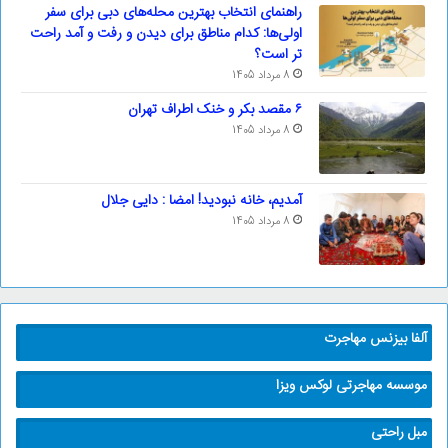
راهنمای انتخاب بهترین محله‌های دبی برای سفر
اولی‌ها: کدام مناطق برای دیدن و رفت و آمد راحت
تر است؟
8 مرداد 1405
۶ مقصد بکر و خنک اطراف تهران
8 مرداد 1405
آمدیم، خانه نبودید! امضا : دایی جلال
8 مرداد 1405
آلفا بیزنس مهاجرت
موسسه مهاجرتی لوکس ویزا
مبل راحتی