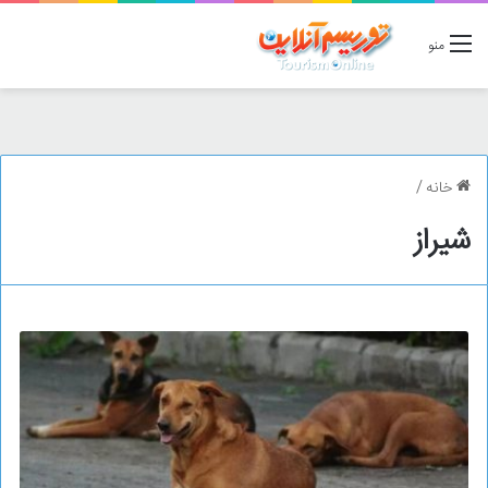
منو
خانه
/
شیراز