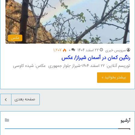
عکس
سرویس خبری
22 اسفند 1404
0
1,207
رنگین کمان در آسمان شیراز/ عکس
توریسم آنلاین: ۲۲ اسفند ۱۴۰۴-شیراز -بلوار جمهوری عکاس: شیده کاوسی
بیشتر بخوانید »
صفحه بعدی
آرشیو