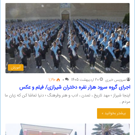
آموزش
سرویس خبری
20 اردیبهشت 1405
0
1,190
اجرای گروه سرود هزار نفره دختران شیرازی/ فیلم و عکس
اینجا شیراز ؛ مهد تاریخ ، تمدن ، ادب و هنر وفرهنگ ؛ دنیا تماشا کن که زبان ما
مردم…
بیشتر بخوانید »