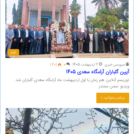
فیلم
سرویس خبری
2 اردیبهشت 1405
0
1,201
آیین گلباران آرامگاه سعدی 1405
توریسم آنلاین: هم زمان با اول اردیبهشت ماه آرامگاه سعدی گلباران شد.
ویدیو :سمن سمندر
بیشتر بخوانید »