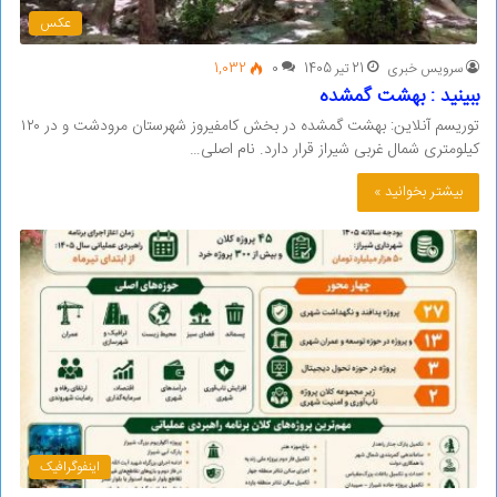
عکس
سرویس خبری
21 تیر 1405
0
1,032
ببینید : بهشت گمشده
توریسم آنلاین: بهشت گمشده در بخش کامفیروز شهرستان مرودشت و در ۱۲۰
کیلومتری شمال غربی شیراز قرار دارد. نام اصلی…
بیشتر بخوانید »
اینفوگرافیک