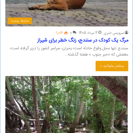
محیط زیست
سرویس خبری
4 مرداد 1405
0
1,016
مرگ یک کودک در سنندج، زنگ خطر برای شیراز
سنندج تنها محل وقوع حادثه است؛ بحران، سراسر کشور را دربر گرفته است؛
معضلی که «خبر جنوب » هفته گذشته…
بیشتر بخوانید »