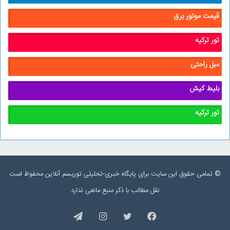
قیمت موتور برق
تور ترکیه
مبل راحتی
بلیط کیش
تور ترکیه
© تمامی حقوق این سایت برای پایگاه خبری-تحلیلی توریسم آنلاین محفوظ است
نقل مطالب با ذکر منبع مانعی ندارد
فیس
توییتر
اینستاگرام
تلگرام