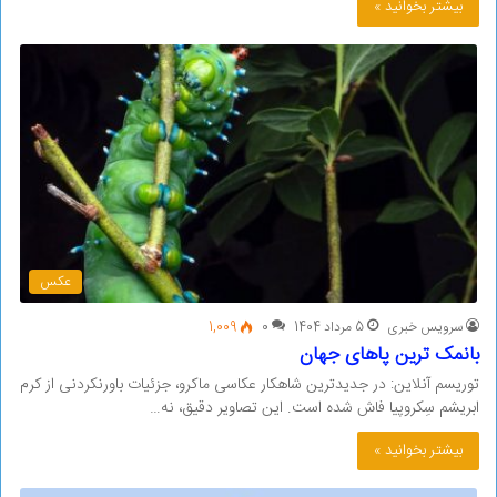
بیشتر بخوانید »
عکس
سرویس خبری
5 مرداد 1404
0
1,009
بانمک ترین پاهای جهان
توریسم آنلاین: در جدیدترین شاهکار عکاسی ماکرو، جزئیات باورنکردنی از کرم
ابریشم سِکروپیا فاش شده است. این تصاویر دقیق، نه…
بیشتر بخوانید »