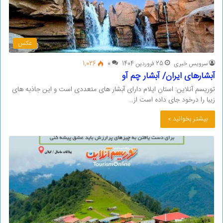
عکس
سرویس خبری
25 فروردین 1404
0
1,026
آبشارهای ایران/ آبشار چم آو
توریسم آنلاین: استان ایلام دارای آبشار های متعددی است و این جاذبه های
زیبا را درخود جای داده است از…
بیشتر بخوانید »