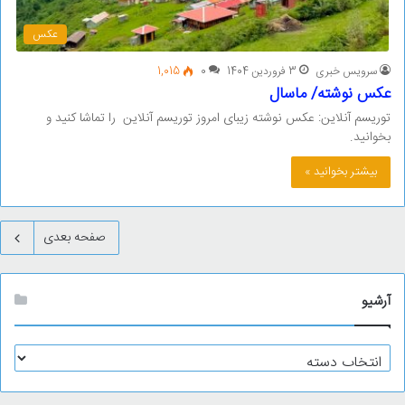
عکس
سرویس خبری
3 فروردین 1404
0
1,015
عکس نوشته/ ماسال
توریسم آنلاین: عکس نوشته زیبای امروز توریسم آنلاین را تماشا کنید و
بخوانید.
بیشتر بخوانید »
صفحه بعدی
آرشیو
آ
ر
ش