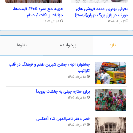
معرفی بهترین عمده فروشی های
هزینه حج عمره 1405: قیمت‌ها،
جوراب در بازار بزرگ تهران(اینستا)
جزئیات و نکات ثبت‌نام
2 مرداد 1405
28 تیر 1405
تازه
پرخواننده
نظرها
جشنواره انبه ؛ جشن شیرین طعم و فرهنگ در قلب
کارائیب
18 مرداد 1405
برای ستاره چینی به چنشت بروید!
18 مرداد 1405
قصر دختر ناصرالدین شاه !/عکس
17 مرداد 1405