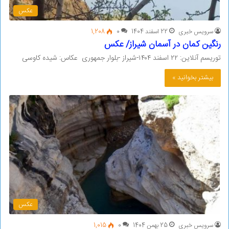
عکس
سرویس خبری
22 اسفند 1404
0
1,208
رنگین کمان در آسمان شیراز/ عکس
توریسم آنلاین: ۲۲ اسفند ۱۴۰۴-شیراز -بلوار جمهوری عکاس: شیده کاوسی
بیشتر بخوانید »
عکس
سرویس خبری
25 بهمن 1404
0
1,015