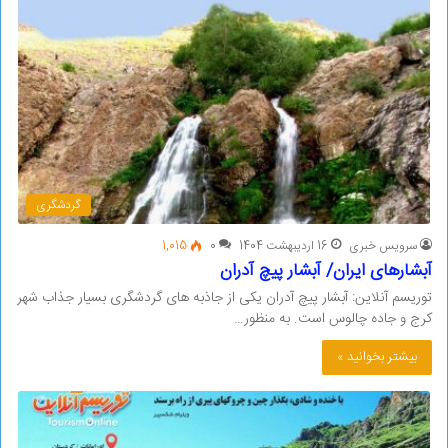
گردشگری
سرویس خبری
16 اردیبهشت 1404
0
1,015
آبشارهای ایران/ آبشار پیچ آدران
توریسم آنلاین: آبشار پیچ آدران یکی از جاذبه های گردشگری بسیار جذاب شهر
کرج و جاده چالوس است. به منظور…
بیشتر بخوانید »