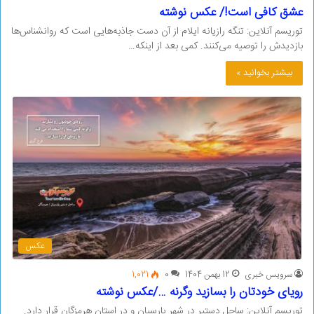
عشق کافی است!/ عکس نوشته
توریسم آنلاین: تنگه رازیانه ایلام از آن دست جاذبه‌هایی است که روانشناس‌ها
بازدیدش را توصیه می‌کنند. کمی بعد از اینکه…
بیشتر بخوانید »
عکس
سرویس خبری
12 بهمن 1404
0
1,021
رویای خودتان را بسازید وگرنه …/عکس نوشته
توریسم آنلاین: ساحل دستیر در شهر پارسیان و در استان هرمزگان قرار دارد.