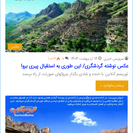
عکس
سرویس خبری
14 اردیبهشت 1404
0
1,009
عکس نوشته گردشگری/ این طوری به استقبال پیری برو!
توریسم آنلاین: با خنده و شادی بگذار چروکهای صورتت از راه برسند.
بیشتر بخوانید »