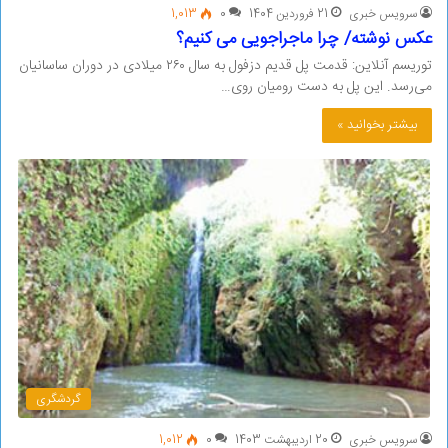
سرویس خبری
21 فروردین 1404
0
1,013
عکس نوشته/ چرا ماجراجویی می کنیم؟
توریسم آنلاین: قدمت پل قدیم دزفول به سال ۲۶۰ میلادی در دوران ساسانیان
می‌رسد. این پل به دست رومیان روی…
بیشتر بخوانید »
گردشگری
سرویس خبری
20 اردیبهشت 1403
0
1,012