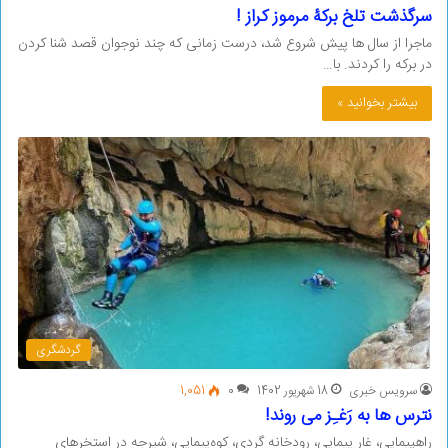
سرگذشت تلخ برکۀ مرموز کراز !
ماجرا از سال ها پیش شروع شد، درست زمانی که چند نوجوان قصد شنا کردن
در برکه را کردند. با…
بیشتر بخوانید »
گردشگری
سرویس خبری
18 شهریور 1402
0
1,051
نترس ها به رَغـِز می روند!
راهپیمایی، غار پیمایی، رودخانه گردی، کوه‌پیمایی، شیرجه در استخرهای