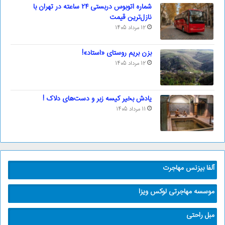
شماره اتوبوس دربستی ۲۴ ساعته در تهران با
نازل‌ترین قیمت
12 مرداد 1405
بزن بریم روستای «استاد»!
12 مرداد 1405
یادش بخیر کیسه‌ زبر و دست‌های دلاک !
11 مرداد 1405
آلفا بیزنس مهاجرت
موسسه مهاجرتی لوکس ویزا
مبل راحتی