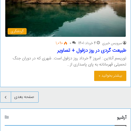
گردشگری
سرویس خبری
4 خرداد 1401
0
1,090
طبیعت گردی در روز دزفول + تصاویر
توریسم آنلاین : امروز 4 خرداد روز دزفول است. شهری که در دوران جنگ
تحمیلی قهرمانانه به پای پاسداری از…
بیشتر بخوانید »
صفحه بعدی
آرشیو