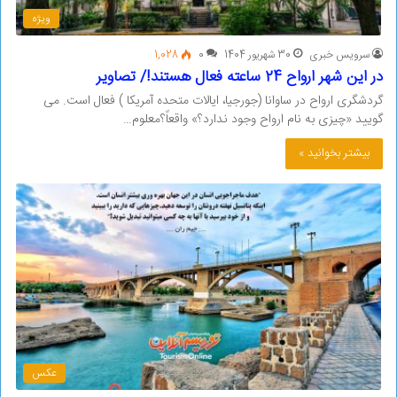
ویژه
سرویس خبری
30 شهریور 1404
0
1,028
در این شهر ارواح 24 ساعته فعال هستند!/ تصاویر
گردشگری ارواح در ساوانا (جورجیا، ایالات متحده آمریکا ) فعال است. می
گویید «چیزی به نام ارواح وجود ندارد؟» واقعاً؟معلوم…
بیشتر بخوانید »
عکس