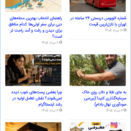
شماره اتوبوس دربستی ۲۴ ساعته در
راهنمای انتخاب بهترین محله‌های
تهران با نازل‌ترین قیمت
دبی برای سفر اولی‌ها: کدام مناطق
برای دیدن و رفت و آمد راحت تر
12 مرداد 1405
است؟
8 مرداد 1405
به جای طلا و دلار، روی خاک
چرا بعضی پست‌های خوب دیده
سرمایه‌گذاری کنید! (بررسی
نمی‌شوند؟ نقش تعامل اولیه در
سودآوری نهال بادام)
رشد اینستاگرام
8 مرداد 1405
8 مرداد 1405