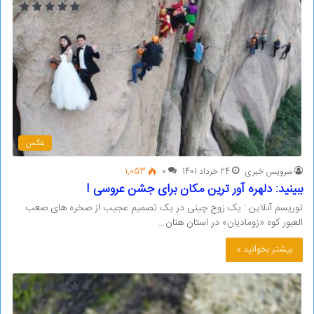
عکس
سرویس خبری
24 خرداد 1401
0
1,053
ببینید: دلهره آور ترین مکان برای جشن عروسی !
توریسم آنلاین : یک زوج چینی در یک تصمیم عجیب از صخره های صعب
العبور کوه «زومادیان» در استان هنان…
بیشتر بخوانید »