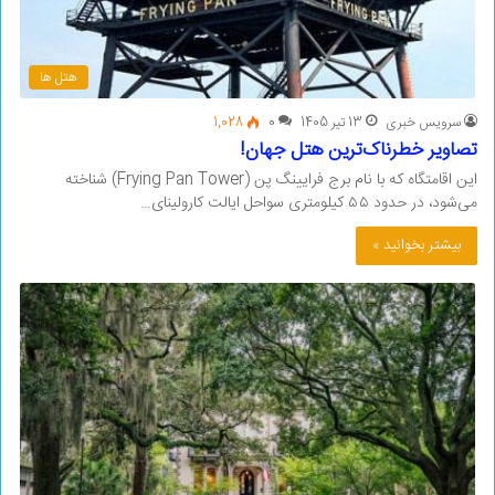
هتل ها
سرویس خبری
13 تیر 1405
0
1,028
تصاویر خطرناک‌ترین هتل جهان!
این اقامتگاه که با نام برج فرایینگ پن (Frying Pan Tower) شناخته
می‌شود، در حدود ۵۵ کیلومتری سواحل ایالت کارولینای…
بیشتر بخوانید »