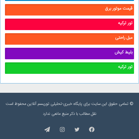
قیمت موتور برق
تور ترکیه
مبل راحتی
بلیط کیش
تور ترکیه
© تمامی حقوق این سایت برای پایگاه خبری-تحلیلی توریسم آنلاین محفوظ است
نقل مطالب با ذکر منبع مانعی ندارد
فیس
توییتر
اینستاگرام
تلگرام