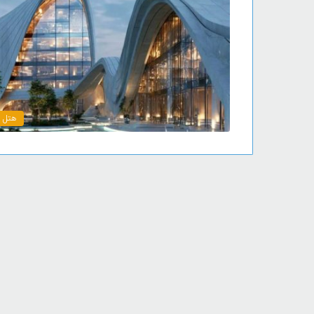
هتل ه