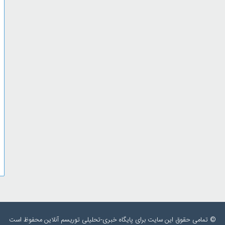
© تمامی حقوق این سایت برای پایگاه خبری-تحلیلی توریسم آنلاین محفوظ است