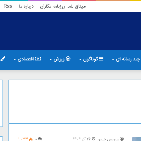
میثاق نامه روزنامه نگاران
درباره ما
Rss
چند رسانه ای
گوناگون
ورزش
اقتصادی
ف
سرویس خبری
26 آذر 1404
0
1,033