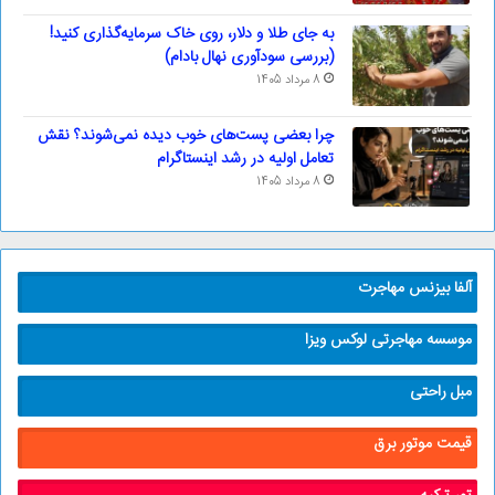
به جای طلا و دلار، روی خاک سرمایه‌گذاری کنید!
(بررسی سودآوری نهال بادام)
8 مرداد 1405
چرا بعضی پست‌های خوب دیده نمی‌شوند؟ نقش
تعامل اولیه در رشد اینستاگرام
8 مرداد 1405
آلفا بیزنس مهاجرت
موسسه مهاجرتی لوکس ویزا
مبل راحتی
قیمت موتور برق