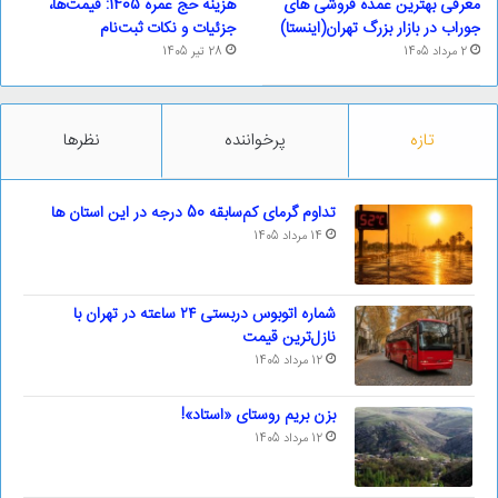
معرفی بهترین عمده فروشی های
هزینه حج عمره 1405: قیمت‌ها،
جوراب در بازار بزرگ تهران(اینستا)
جزئیات و نکات ثبت‌نام
2 مرداد 1405
28 تیر 1405
تازه
پرخواننده
نظرها
تداوم گرمای کم‌سابقه 50 درجه در این استان ها
14 مرداد 1405
شماره اتوبوس دربستی ۲۴ ساعته در تهران با
نازل‌ترین قیمت
12 مرداد 1405
بزن بریم روستای «استاد»!
12 مرداد 1405