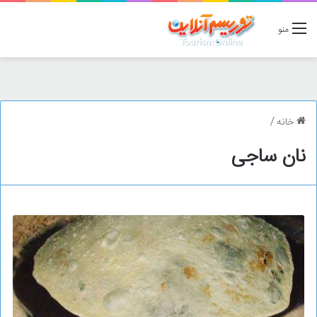
منو
خانه
/
نان ساجی