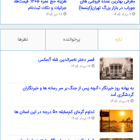
معرفی بهترین عمده فروشی های
هزینه حج عمره 1405: قیمت‌ها،
جوراب در بازار بزرگ تهران(اینستا)
جزئیات و نکات ثبت‌نام
2 مرداد 1405
28 تیر 1405
تازه
پرخواننده
نظرها
قصر دختر ناصرالدین شاه !/عکس
17 مرداد 1405
به بهانه روز خبرنگار ؛ آنچه پس از جنگ بر سر رسانه ها و خبرنگاران
گردشگری آمد
17 مرداد 1405
تداوم گرمای کم‌سابقه 50 درجه در این استان ها
14 مرداد 1405