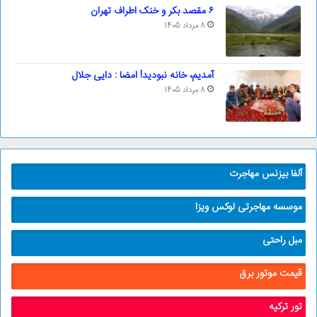
۶ مقصد بکر و خنک اطراف تهران
8 مرداد 1405
آمدیم، خانه نبودید! امضا : دایی جلال
8 مرداد 1405
آلفا بیزنس مهاجرت
موسسه مهاجرتی لوکس ویزا
مبل راحتی
قیمت موتور برق
تور ترکیه