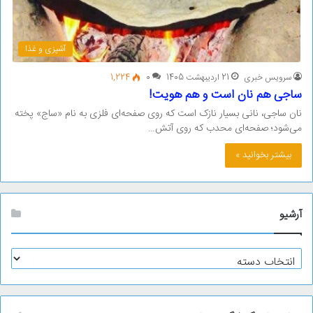
آشپزی و غذا
سرویس خبری
21 اردیبهشت 1405
0
1,224
ساجی هم نان است و هم هویت!
نان ساجی، نانی بسیار نازک است که روی صفحه‌ای فلزی به نام «ساج» پخته
می‌شود؛ صفحه‌ای محدب که روی آتش…
بیشتر بخوانید »
آرشیو
آ
ر
ش
ی