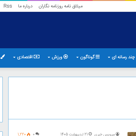
میثاق نامه روزنامه نگاران
درباره ما
Rss
چند رسانه ای
گوناگون
ورزش
اقتصادی
ف
سرویس خبری
21 اردیبهشت 1405
0
1,220