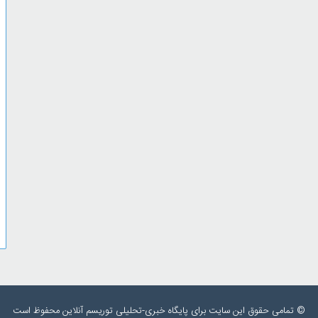
© تمامی حقوق این سایت برای پایگاه خبری-تحلیلی توریسم آنلاین محفوظ است