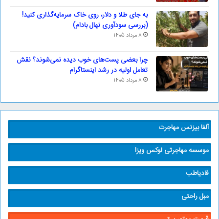
به جای طلا و دلار، روی خاک سرمایه‌گذاری کنید!
(بررسی سودآوری نهال بادام)
8 مرداد 1405
چرا بعضی پست‌های خوب دیده نمی‌شوند؟ نقش
تعامل اولیه در رشد اینستاگرام
8 مرداد 1405
آلفا بیزنس مهاجرت
موسسه مهاجرتی لوکس ویزا
فادیاطب
مبل راحتی