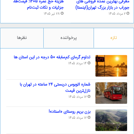
معرفی بهترین عمده فروشی های
هزینه حج عمره 1405: قیمت‌ها،
جوراب در بازار بزرگ تهران(اینستا)
جزئیات و نکات ثبت‌نام
2 مرداد 1405
28 تیر 1405
تازه
پرخواننده
نظرها
تداوم گرمای کم‌سابقه 50 درجه در این استان ها
14 مرداد 1405
شماره اتوبوس دربستی ۲۴ ساعته در تهران با
نازل‌ترین قیمت
12 مرداد 1405
بزن بریم روستای «استاد»!
12 مرداد 1405