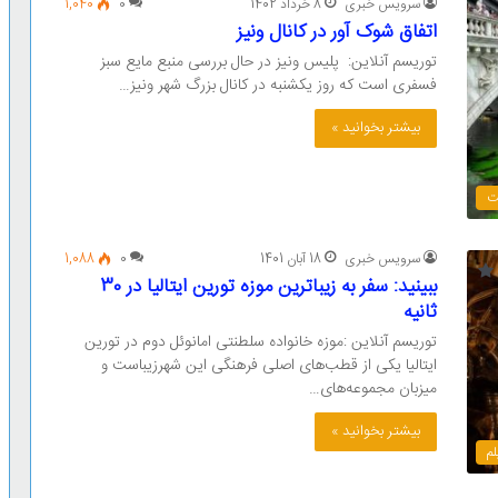
سرویس خبری
8 خرداد 1402
0
1,040
اتفاق شوک آور در کانال ونیز
توریسم آنلاین: پلیس ونیز در حال بررسی منبع مایع سبز
فسفری است که روز یکشنبه در کانال بزرگ شهر ونیز…
بیشتر بخوانید »
ت
سرویس خبری
18 آبان 1401
0
1,088
ببینید: سفر به زیباترین موزه تورین ایتالیا در 30
ثانیه
توریسم آنلاین :موزه‌ خانواده سلطنتی امانوئل دوم در تورین
ایتالیا یکی از قطب‌های اصلی فرهنگی این شهرزیباست و
میزبان مجموعه‌های…
بیشتر بخوانید »
لم