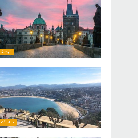
گردشگر
جهان گش