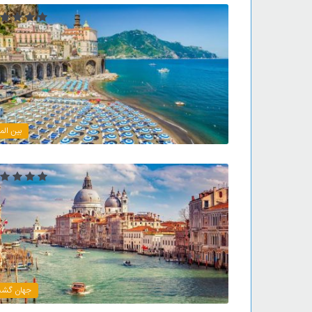
بین الم
جهان گش