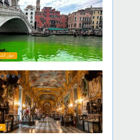
جهان گش
فی