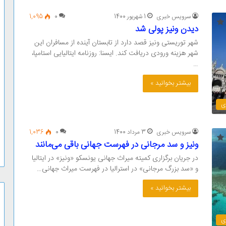
سرویس خبری
1 شهریور 1400
0
1,095
دیدن ونیز پولی شد
شهر توریستی ونیز قصد دارد از تابستان آینده از مسافران این
شهر هزینه ورودی دریافت کند. ایسنا: روزنامه ایتالیایی استامپا،
…
بیشتر بخوانید »
ی
سرویس خبری
3 مرداد 1400
0
1,036
ونیز و سد مرجانی در فهرست جهانی باقی می‌مانند
در جریان برگزاری کمیته میراث جهانی یونسکو «ونیز» در ایتالیا
و «سد بزرگ مرجانی» در استرالیا در فهرست میراث جهانی…
بیشتر بخوانید »
ی