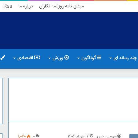
میثاق نامه روزنامه نگاران
درباره ما
Rss
چند رسانه ای
گوناگون
ورزش
اقتصادی
ف
سرویس خبری
17 خرداد 1404
0
1,020