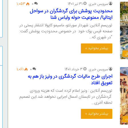
سرویس خبری
31 تیر 1401
0
1,053
محدودیت پوشش برای گردشگران در سواحل
ایتالیا/ ممنوعیت حوله ولباس شنا
توریسم آنلاین: شهردار سورنتو، ماسیمو کاپولا انتشار پستی در
صفحه فیس بوک خود در خصوص محدودیت پوشش گفت:
“در شهری که…
بیشتر بخوانید »
لل
سرویس خبری
3 خرداد 1401
0
1,061
اجرای طرح مالیات گردشگری در ونیز باز هم به
تعویق افتاد
توریسم آنلاین : ونیز اعلام کرده است که هزینه ورودی
گردشگران در تابستان امسال اجرایی نخواهد شد.این تصمیم
لحظه آخری…
بیشتر بخوانید »
ت