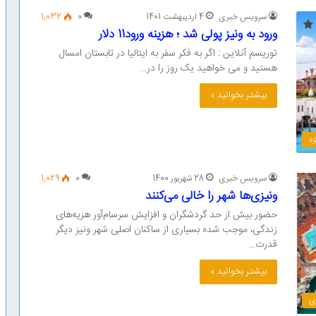
سرویس خبری
4 اردیبهشت 1401
0
1,032
ورود به ونیز پولی شد ؛ هزینه ورود11 دلار
توریسم آنلاین : اگر به فکر سفر به ایتالیا در تابستان امسال
هستید و می خواهید یک روز را در…
بیشتر بخوانید »
ه
سرویس خبری
28 شهریور 1400
0
1,029
ونیزی‌ها شهر را خالی می‌کنند
حضور بیش از حد گردشگران و افزایش سرسام‌آور هزیه‌های
زندگی، موجب شده بسیاری از ساکنان اصلی شهر ونیز دیگر
قدرت…
بیشتر بخوانید »
ی