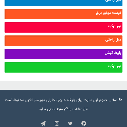
قیمت موتور برق
تور ترکیه
مبل راحتی
بلیط کیش
تور ترکیه
© تمامی حقوق این سایت برای پایگاه خبری-تحلیلی توریسم آنلاین محفوظ است
نقل مطالب با ذکر منبع مانعی ندارد
فیس
توییتر
اینستاگرام
تلگرام