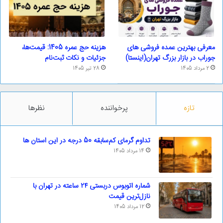
معرفی بهترین عمده فروشی های
هزینه حج عمره 1405: قیمت‌ها،
جوراب در بازار بزرگ تهران(اینستا)
جزئیات و نکات ثبت‌نام
2 مرداد 1405
28 تیر 1405
تازه
پرخواننده
نظرها
تداوم گرمای کم‌سابقه 50 درجه در این استان ها
14 مرداد 1405
شماره اتوبوس دربستی ۲۴ ساعته در تهران با
نازل‌ترین قیمت
12 مرداد 1405