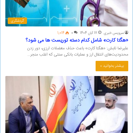
گردشگری
سرویس خبری
17 آبان 1404
0
1,014
«هگتا کارت» شامل کدام دسته توریست ها می شود؟
علیرضا تابش: «هگتا کارت» باعث حذف معضلات ارزی، دور زدن
محدودیت‌های انتقال ارز و عملیات بانکی سنتی که اغلب منجر…
بیشتر بخوانید »