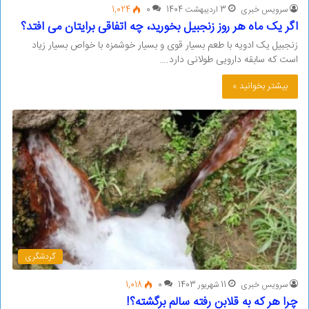
سرویس خبری
3 اردیبهشت 1404
0
1,024
اگر یک ماه هر روز زنجبیل بخورید، چه اتفاقی برایتان می افتد؟
زنجبیل یک ادویه با طعم بسیار قوی و بسیار خوشمزه با خواص بسیار زیاد
است که سابقه دارویی طولانی دارد.…
بیشتر بخوانید »
گردشگری
سرویس خبری
11 شهریور 1403
0
1,018
چرا هر که به قلابن رفته سالم برگشته؟!