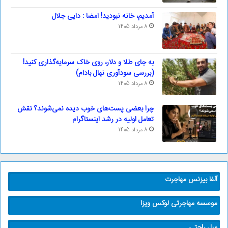
آمدیم، خانه نبودید! امضا : دایی جلال
8 مرداد 1405
به جای طلا و دلار، روی خاک سرمایه‌گذاری کنید!
(بررسی سودآوری نهال بادام)
8 مرداد 1405
چرا بعضی پست‌های خوب دیده نمی‌شوند؟ نقش
تعامل اولیه در رشد اینستاگرام
8 مرداد 1405
آلفا بیزنس مهاجرت
موسسه مهاجرتی لوکس ویزا
مبل راحتی