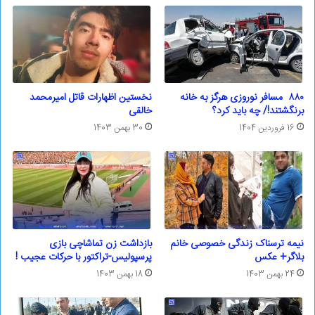
۸۸۰ مسافر نوروزی هرگز به خانه
نخستین اظهارات قاتل امیرمحمد
برنگشتند!/ چه باید کرد؟
خالقی
16 فروردین 1404
30 بهمن 1403
نیمه ترسناک زندگی‌ خصوصی خانم
بازداشت زن تماشاچی بازی
بلاگر+ عکس
پرسپولیس-تراکتور با ‌حرکات عجیب !
24 بهمن 1403
18 بهمن 1403