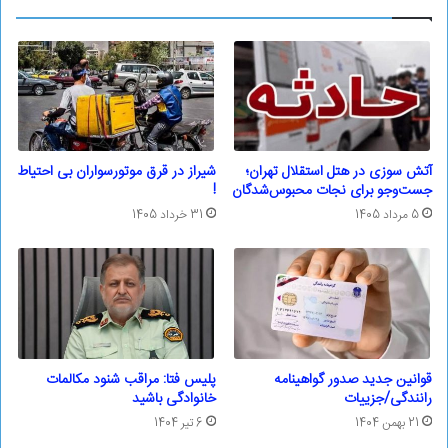
آتش سوزی در هتل استقلال تهران؛
شیراز در قرق موتورسواران بی احتیاط
جست‌وجو برای نجات محبوس‌شدگان
!
5 مرداد 1405
31 خرداد 1405
قوانین جدید صدور گواهینامه
پلیس فتا: مراقب شنود مکالمات
رانندگی/جزییات
خانوادگی باشید
21 بهمن 1404
6 تیر 1404