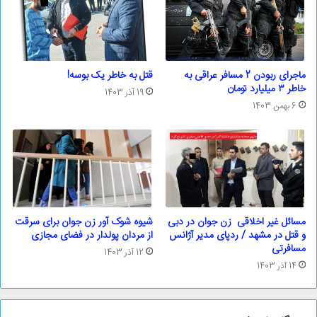
ماجرای ربودن 2 مسافر عراقی به
قتل به خاطر یک بوسه!
خاطر ۳ میلیارد تومان
19 آذر 1403
6 بهمن 1403
مسائل غیر اخلاقی زن جوان در دبی
شیوه شوک آور زن جوان برای سرقت
و قتل در مشهد / ردپای مدیر آژانس
از مردان پولدار در فضای مجازی
مسافرتی
12 آذر 1403
14 آذر 1403