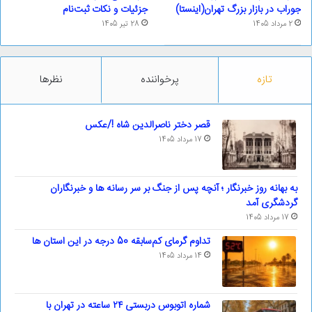
جوراب در بازار بزرگ تهران(اینستا)
جزئیات و نکات ثبت‌نام
2 مرداد 1405
28 تیر 1405
تازه
پرخواننده
نظرها
قصر دختر ناصرالدین شاه !/عکس
17 مرداد 1405
به بهانه روز خبرنگار ؛ آنچه پس از جنگ بر سر رسانه ها و خبرنگاران
گردشگری آمد
17 مرداد 1405
تداوم گرمای کم‌سابقه 50 درجه در این استان ها
14 مرداد 1405
شماره اتوبوس دربستی ۲۴ ساعته در تهران با