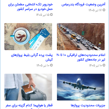
آخرین وضعیت فرودگاه بندرعباس
خودروبر تک؛ انتخابی مطمئن برای
حمل خودرو در سراسر کشور
17 تیر 1405
15 تیر 1405
اعلام محدودیت‌های ترافیکی ۱۰ تا ۲۰
پشت پرده گرانی بلیط پروازهای
تیر در جاده‌های کشور
کیش
10 تیر 1405
10 تیر 1405
جزییات محدودیت پروازها
قطار یا هواپیما: کدام گزینه برای سفر