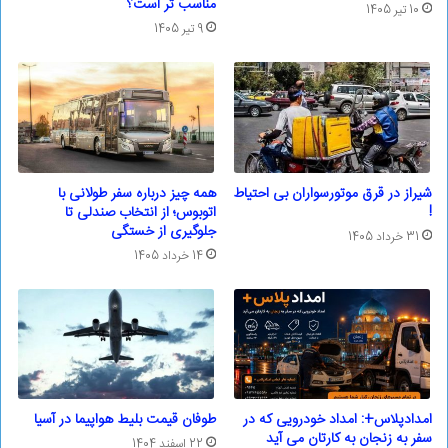
مناسب تر است؟
10 تیر 1405
9 تیر 1405
شیراز در قرق موتورسواران بی احتیاط
همه چیز درباره سفر طولانی با
!
اتوبوس؛ از انتخاب صندلی تا
جلوگیری از خستگی
31 خرداد 1405
14 خرداد 1405
امدادپلاس+: امداد خودرویی که در
طوفان قیمت بلیط هواپیما در آسیا
سفر به زنجان به کارتان می آید
22 اسفند 1404