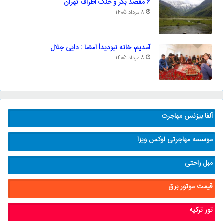
۶ مقصد بکر و خنک اطراف تهران
8 مرداد 1405
آمدیم، خانه نبودید! امضا : دایی جلال
8 مرداد 1405
آلفا بیزنس مهاجرت
موسسه مهاجرتی لوکس ویزا
مبل راحتی
قیمت موتور برق
تور ترکیه