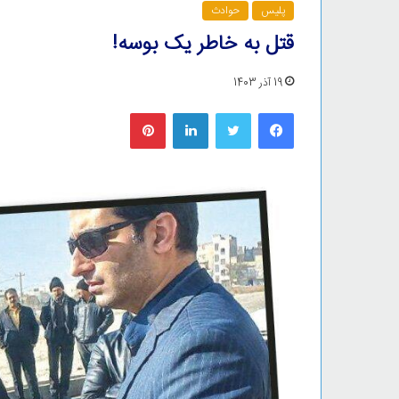
پلیس
حوادث
قتل به خاطر یک بوسه!
19 آذر 1403
فیس بوک
توییتر
لینکدین
‫پین‌ترست