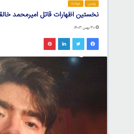
پلیس
حوادث
نخستین اظهارات قاتل امیرمحمد خالق
30 بهمن 1403
فیس بوک
توییتر
لینکدین
‫پین‌ترست