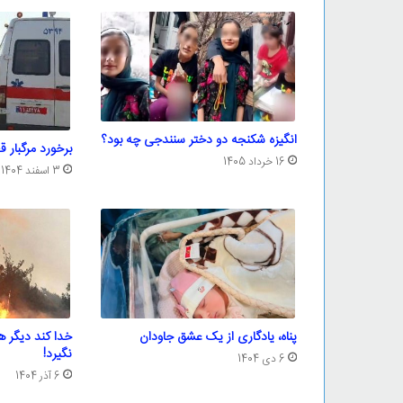
انگیزه شکنجه دو دختر سنندجی چه بود؟
برخورد مرگبار قط
16 خرداد 1405
3 اسفند 1404
پناه، یادگاری از یک عشق جاودان
خدا کند دیگر 
نگیرد!
6 دی 1404
6 آذر 1404