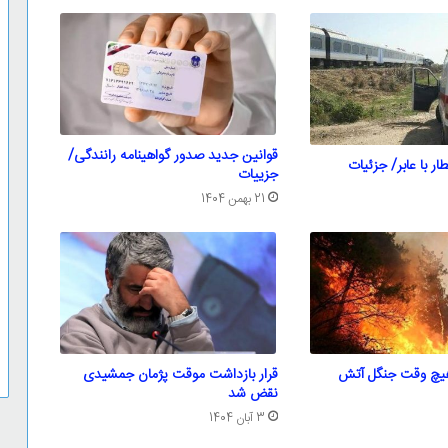
قوانین جدید صدور گواهینامه رانندگی/
ار با عابر/ جزئیات
جزییات
21 بهمن 1404
هیچ وقت جنگل آتش
قرار بازداشت موقت پژمان جمشیدی
نقض شد
3 آبان 1404