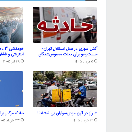
آتش سوزی در هتل استقلال تهران؛
خودک
جست‌وجو برای نجات محبوس‌شدگان
اینترنتی و فشار
5 مرداد 1405
28 تیر 1405
شیراز در قرق موتورسواران بی احتیاط !
حادثه مرگبار بر
31 خرداد 1405
23 خرداد 1405