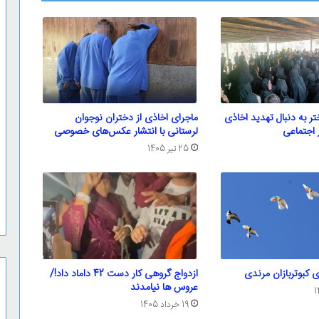
شی 3 دختر به دنبال تهدید اخاذی
ماجرای اخاذی از دختران نوجوان
 اجتماعی
لرستانی‌ ‌با انتشار عکس‌های خصوصی
25 تیر 1405
ای کبوتربازان مرندی
ازدواج گروهی کار دست 42 داماد داد!/
عروس ها نیامدند
19 خرداد 1405