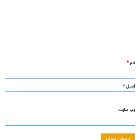
ی
د
گ
ا
ه
*
نام
*
ایمیل
*
وب‌ سایت