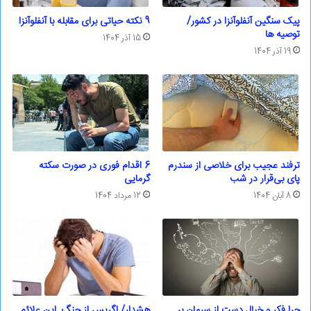
پیک سنگین آنفلوآنزا در کشور/
9 نکته حیاتی برای مقابله با آنفلوآنزا
توصیه ها
15 آذر 1404
19 آذر 1404
ترفند عجیب برای خلاصی از سندرم
6 اقدام فوری در صورت سکته
پای بی‌قرار در شب
گرمایی
8 آبان 1404
12 مرداد 1404
چرا فکر و خیال دست از سرمان بر
هشدار/ اگرپس از جنگ این علائم