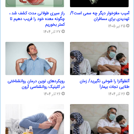
آمیب مغزخوار دیگر چه سمی است؟/
راز سیری طولانی مدت کشف شد ،
تهدیدی برای مسافران
چگونه معده خود را فریب دهیم تا
کمتر بخوریم
25 تیر 1405
27 آذر 1404
آنفلوآنزا را شوخی نگیرید/ زمان
رویکردهای نوین درمان روانشناختی
طلایی نجات بیمار!
در کلینیک روانشناسی آرون
26 آذر 1404
26 آذر 1404