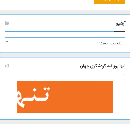
آرشیو
آ
ر
ش
ی
و
تنها روزنامه گردشگری جهان