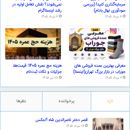
سرمایه‌گذاری کنید! (بررسی
نمی‌شوند؟ نقش تعامل اولیه در
سودآوری نهال بادام)
رشد اینستاگرام
8 مرداد 1405
8 مرداد 1405
معرفی بهترین عمده فروشی های
هزینه حج عمره 1405: قیمت‌ها،
جوراب در بازار بزرگ تهران(اینستا)
جزئیات و نکات ثبت‌نام
2 مرداد 1405
28 تیر 1405
تازه
پرخواننده
نظرها
قصر دختر ناصرالدین شاه !/عکس
17 مرداد 1405