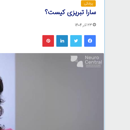
پزشکی
سارا تبریزی کیست؟
23 آذر 1404
فیس بوک
توییتر
لینکدین
‫پین‌ترست