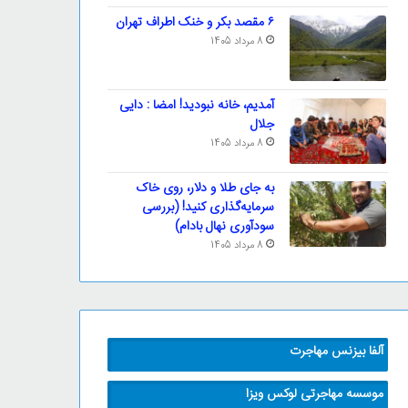
۶ مقصد بکر و خنک اطراف تهران
8 مرداد 1405
آمدیم، خانه نبودید! امضا : دایی
جلال
8 مرداد 1405
به جای طلا و دلار، روی خاک
سرمایه‌گذاری کنید! (بررسی
سودآوری نهال بادام)
8 مرداد 1405
آلفا بیزنس مهاجرت
موسسه مهاجرتی لوکس ویزا