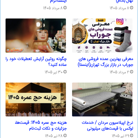
نهال بادام)
اینستاگرام
8 مرداد 1405
8 مرداد 1405
معرفی بهترین عمده فروشی های
چگونه روتین آرایش تعطیلات خود را
جوراب در بازار بزرگ تهران(اینستا)
ساده کنید؟
2 مرداد 1405
30 تیر 1405
نرخ اپیلاسیون مردان / خدمات
هزینه حج عمره 1405: قیمت‌ها،
لوکس با قیمت‌های میلیونی
جزئیات و نکات ثبت‌نام
29 تیر 1405
28 تیر 1405