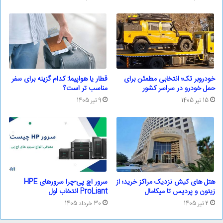
خودروبر تک؛ انتخابی مطمئن برای
قطار یا هواپیما: کدام گزینه برای سفر
حمل خودرو در سراسر کشور
مناسب تر است؟
15 تیر 1405
9 تیر 1405
هتل های کیش نزدیک مراکز خرید؛ از
سرور اچ پی-چرا سرورهای HPE
زیتون و پردیس تا میکامال
ProLiant انتخاب اول
2 تیر 1405
30 خرداد 1405