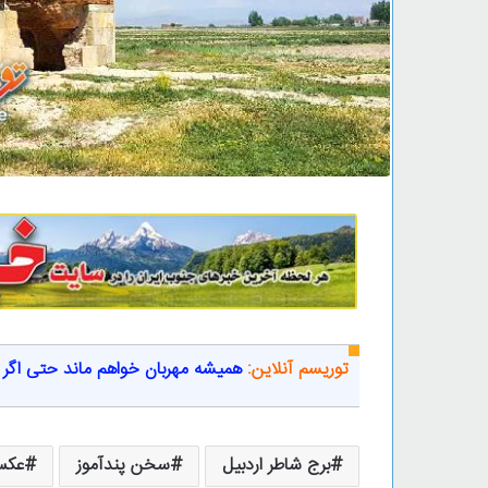
توریسم آنلاین:
همیشه مهربان خواهم ماند حتی اگر کس
برج شاطر اردبیل
سخن پندآموز
عکس