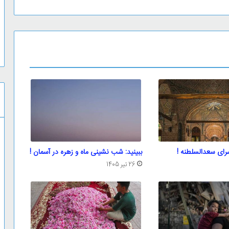
رای سعدالسلطنه !
ببینید: شب نشینی ماه و زهره در آسمان !
26 تیر 1405