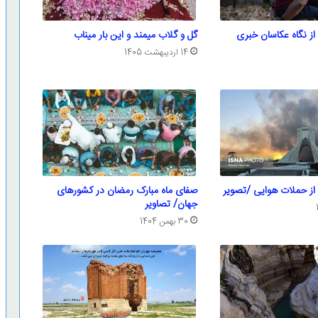
ز نگاه عکاسان خبری
گل و گلاب میمند و این بار میناب
14 اردیبهشت 1405
از حملات هوایی /تصویر
صفای ماه مبارک رمضان در کشورهای
جهان/ تصاویر
30 بهمن 1404