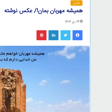
عکس
همیشه مهربان بمان!/ عکس نوشته
14 دی 1404
فیس بوک
توییتر
لینکدین
‫پین‌ترست