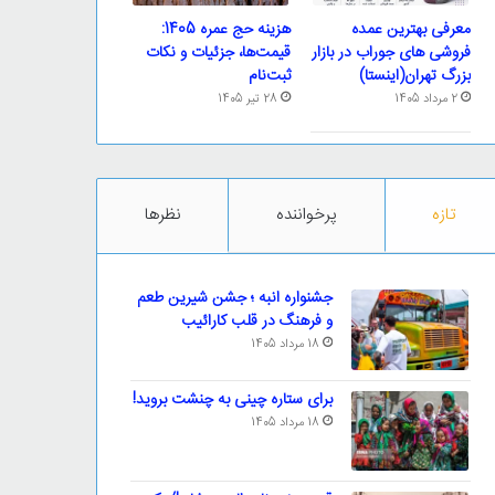
معرفی بهترین عمده
هزینه حج عمره 1405:
فروشی های جوراب در بازار
قیمت‌ها، جزئیات و نکات
بزرگ تهران(اینستا)
ثبت‌نام
2 مرداد 1405
28 تیر 1405
تازه
پرخواننده
نظرها
جشنواره انبه ؛ جشن شیرین طعم
و فرهنگ در قلب کارائیب
18 مرداد 1405
برای ستاره چینی به چنشت بروید!
18 مرداد 1405