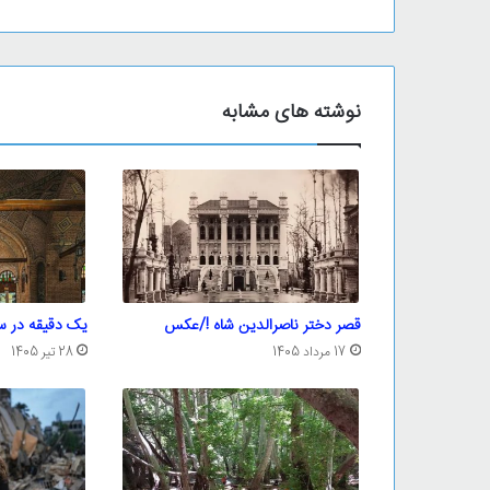
نوشته های مشابه
قصر دختر ناصرالدین شاه !/عکس
یک دقیقه در س
17 مرداد 1405
28 تیر 1405