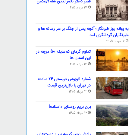
قصر دختر ناصرالدین شاه !/عکس
17 مرداد 1405
به بهانه روز خبرنگار ؛ آنچه پس از جنگ بر سر رسانه ها و
خبرنگاران گردشگری آمد
17 مرداد 1405
تداوم گرمای کم‌سابقه 50 درجه در
این استان ها
14 مرداد 1405
شماره اتوبوس دربستی ۲۴ ساعته
در تهران با نازل‌ترین قیمت
12 مرداد 1405
بزن بریم روستای «استاد»!
12 مرداد 1405
یادش بخیر کیسه‌ زبر و دست‌های