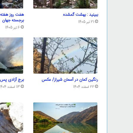
ببینید : بهشت گمشده
هفت روز هفته ا
برجسته جهان
21 تیر 1405
6 تیر 1405
رنگین کمان در آسمان شیراز/ عکس
برج آزادی پس 
22 اسفند 1404
13 اسفند 1404