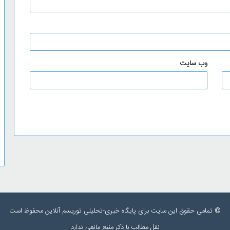
وب‌ سایت
© تمامی حقوق این سایت برای پایگاه خبری-تحلیلی توریسم آنلاین محفوظ است
نقل مطالب با ذکر منبع مانعی ندارد