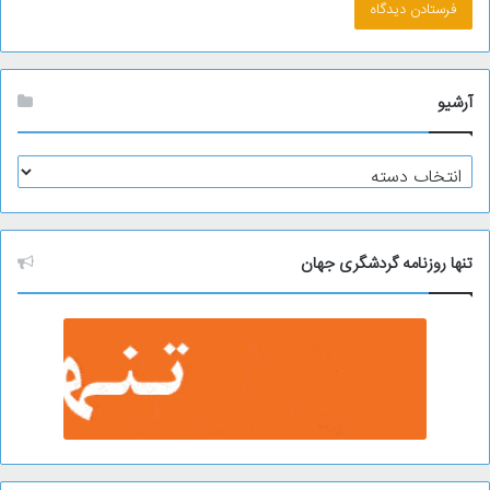
آرشیو
آ
ر
ش
ی
و
تنها روزنامه گردشگری جهان