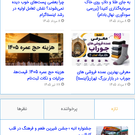
به جای طلا و دلار، روی خاک
چرا بعضی پست‌های خوب دیده
سرمایه‌گذاری کنید! (بررسی
نمی‌شوند؟ نقش تعامل اولیه در
سودآوری نهال بادام)
رشد اینستاگرام
8 مرداد 1405
8 مرداد 1405
معرفی بهترین عمده فروشی های
هزینه حج عمره 1405: قیمت‌ها،
جوراب در بازار بزرگ تهران(اینستا)
جزئیات و نکات ثبت‌نام
2 مرداد 1405
28 تیر 1405
تازه
پرخواننده
نظرها
جشنواره انبه ؛ جشن شیرین طعم و فرهنگ در قلب