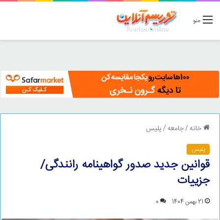
منو
خانه
/
جامعه
/
پلیس
پلیس
قوانین جدید صدور گواهینامه رانندگی/
جزییات
21 بهمن 1404
0