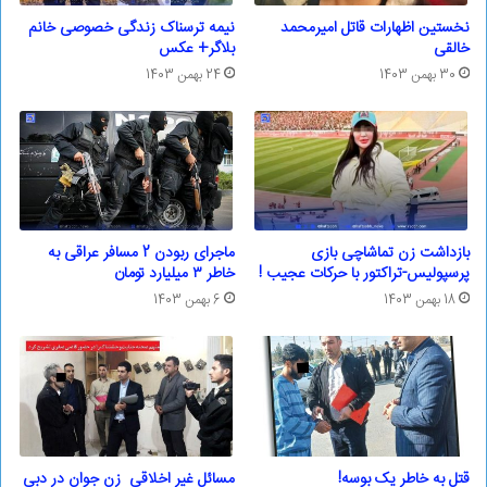
نخستین اظهارات قاتل امیرمحمد
نیمه ترسناک زندگی‌ خصوصی خانم
خالقی
بلاگر+ عکس
30 بهمن 1403
24 بهمن 1403
بازداشت زن تماشاچی بازی
ماجرای ربودن 2 مسافر عراقی به
پرسپولیس-تراکتور با ‌حرکات عجیب !
خاطر ۳ میلیارد تومان
18 بهمن 1403
6 بهمن 1403
قتل به خاطر یک بوسه!
مسائل غیر اخلاقی زن جوان در دبی