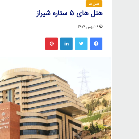
هتل ها
هتل های 5 ستاره شیراز
29 بهمن 1404
فیس بوک
توییتر
لینکدین
‫پین‌ترست