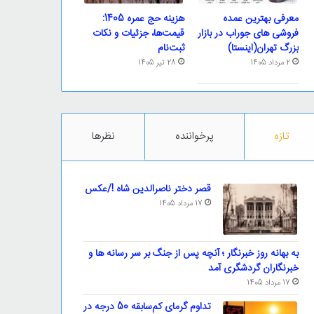
معرفی بهترین عمده
هزینه حج عمره 1405:
فروشی های جوراب در بازار
قیمت‌ها، جزئیات و نکات
بزرگ تهران(اینستا)
ثبت‌نام
2 مرداد 1405
28 تیر 1405
تازه
پرخواننده
نظرها
قصر دختر ناصرالدین شاه !/عکس
17 مرداد 1405
به بهانه روز خبرنگار ؛ آنچه پس از جنگ بر سر رسانه ها و
خبرنگاران گردشگری آمد
17 مرداد 1405
تداوم گرمای کم‌سابقه 50 درجه در