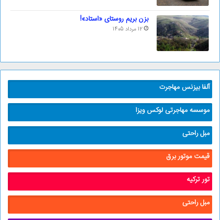
بزن بریم روستای «استاد»!
12 مرداد 1405
آلفا بیزنس مهاجرت
موسسه مهاجرتی لوکس ویزا
مبل راحتی
قیمت موتور برق
تور ترکیه
مبل راحتی