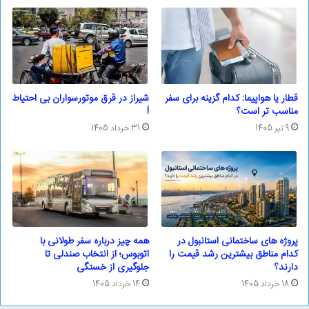
قطار یا هواپیما: کدام گزینه برای سفر
شیراز در قرق موتورسواران بی احتیاط
مناسب تر است؟
!
9 تیر 1405
31 خرداد 1405
پروژه های ساختمانی استانبول در
همه چیز درباره سفر طولانی با
کدام مناطق بیشترین رشد قیمت را
اتوبوس؛ از انتخاب صندلی تا
دارند؟
جلوگیری از خستگی
18 خرداد 1405
14 خرداد 1405