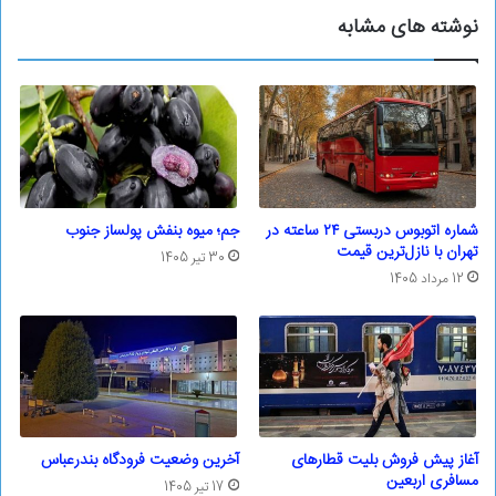
نوشته های مشابه
شماره اتوبوس دربستی ۲۴ ساعته در
جم؛ ‌میوه بنفش پولساز جنوب
تهران با نازل‌ترین قیمت
30 تیر 1405
12 مرداد 1405
آغاز پیش فروش بلیت قطار‌های
آخرین وضعیت فرودگاه بندرعباس
مسافری اربعین
17 تیر 1405