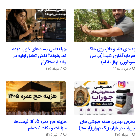
به جای طلا و دلار، روی خاک
چرا بعضی پست‌های خوب دیده
سرمایه‌گذاری کنید! (بررسی
نمی‌شوند؟ نقش تعامل اولیه در
سودآوری نهال بادام)
رشد اینستاگرام
8 مرداد 1405
8 مرداد 1405
معرفی بهترین عمده فروشی های
هزینه حج عمره 1405: قیمت‌ها،
جوراب در بازار بزرگ تهران(اینستا)
جزئیات و نکات ثبت‌نام
2 مرداد 1405
28 تیر 1405