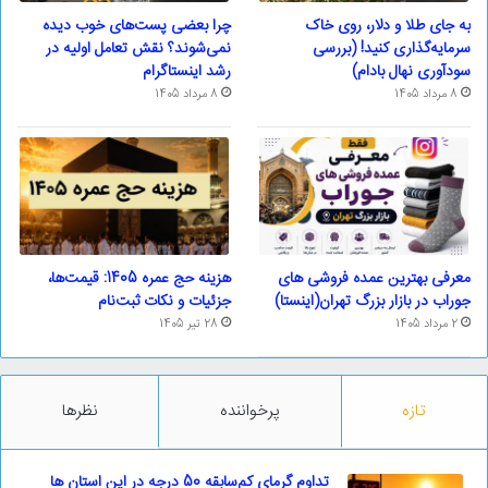
به جای طلا و دلار، روی خاک
چرا بعضی پست‌های خوب دیده
سرمایه‌گذاری کنید! (بررسی
نمی‌شوند؟ نقش تعامل اولیه در
سودآوری نهال بادام)
رشد اینستاگرام
8 مرداد 1405
8 مرداد 1405
معرفی بهترین عمده فروشی های
هزینه حج عمره 1405: قیمت‌ها،
جوراب در بازار بزرگ تهران(اینستا)
جزئیات و نکات ثبت‌نام
2 مرداد 1405
28 تیر 1405
تازه
پرخواننده
نظرها
تداوم گرمای کم‌سابقه 50 درجه در این استان ها