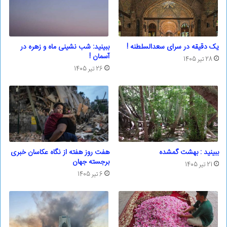
یک دقیقه در سرای سعدالسلطنه !
ببینید: شب نشینی ماه و زهره در
آسمان !
28 تیر 1405
26 تیر 1405
ببینید : بهشت گمشده
هفت روز هفته از نگاه عکاسان خبری
برجسته جهان
21 تیر 1405
6 تیر 1405