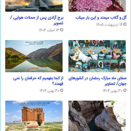
گل و گلاب میمند و این بار میناب
برج آزادی پس از حملات هوایی /
تصویر
14 اردیبهشت 1405
13 اسفند 1404
صفای ماه مبارک رمضان در کشورهای
از کجا بفهمیم که حرفمان را نمی
جهان/ تصاویر
فهمند؟
30 بهمن 1404
30 بهمن 1404