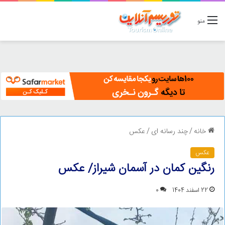
منو
خانه
/
چند رسانه ای
/
عکس
عکس
رنگین کمان در آسمان شیراز/ عکس
22 اسفند 1404
0