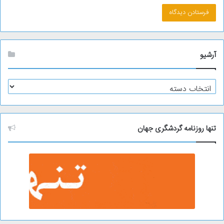
آرشیو
آ
ر
ش
ی
و
تنها روزنامه گردشگری جهان