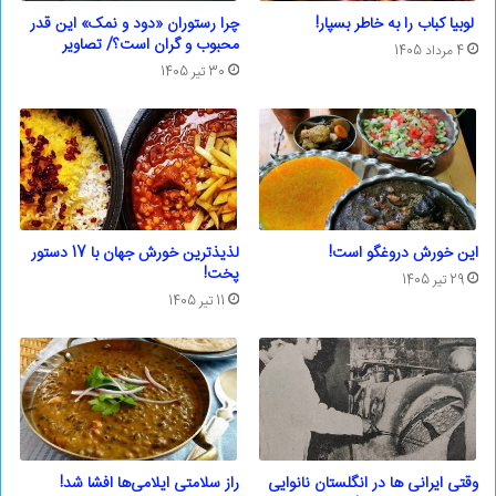
لوبیا کباب را به خاطر بسپار!
چرا رستوران «دود و نمک» این قدر
محبوب و گران است؟/ تصاویر
4 مرداد 1405
30 تیر 1405
این خورش دروغگو است!
لذیذترین خورش جهان با 17 دستور
پخت!
29 تیر 1405
11 تیر 1405
وقتی ایرانی ها در انگلستان نانوایی
راز سلامتی ایلامی‌ها افشا شد!