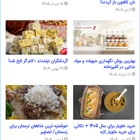
نان تافتون باز کردند!
18 خرداد 1405
8 تیر 1405
بهترین روش نگهداری حبوبات و مواد
گردشگران نیامدند ؛ کام گز تلخ شد!
غذایی در آشپزخانه
29 بهمن 1404
17 خرداد 1405
خرید خاویار برای سال 1405 + نکاتی
خوشمزه ترین غذاهای لرستان برای
برای خرید خاویار تازه
زمستان/ تصاویر
26 بهمن 1404
8 بهمن 1404