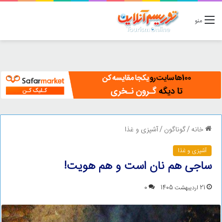
منو
خانه
/
گوناگون
/
آشپزی و غذا
آشپزی و غذا
ساجی هم نان است و هم هویت!
21 اردیبهشت 1405
0