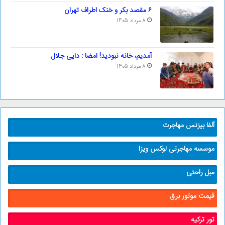
۶ مقصد بکر و خنک اطراف تهران
8 مرداد 1405
آمدیم، خانه نبودید! امضا : دایی جلال
8 مرداد 1405
آلفا بیزنس مهاجرت
موسسه مهاجرتی لوکس ویزا
مبل راحتی
قیمت موتور برق
تور ترکیه