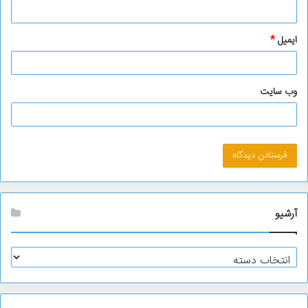
ایمیل
*
وب‌ سایت
آرشیو
آ
ر
ش
ی