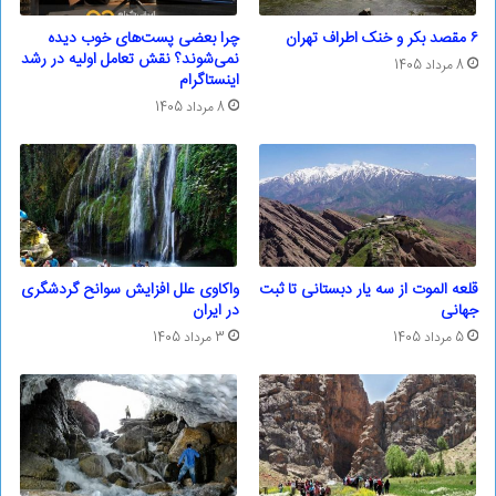
۶ مقصد بکر و خنک اطراف تهران
چرا بعضی پست‌های خوب دیده
نمی‌شوند؟ نقش تعامل اولیه در رشد
8 مرداد 1405
اینستاگرام
8 مرداد 1405
قلعه الموت از سه یار دبستانی تا ثبت
واکاوی علل افزایش سوانح گردشگری
جهانی
در ایران
5 مرداد 1405
3 مرداد 1405