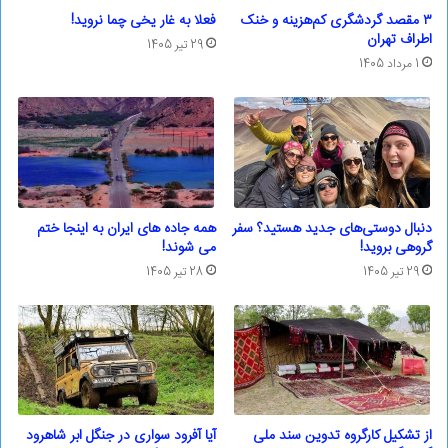
۳ مقصد گردشگری کم‌هزینه و خنک
فعلا به غار یخی چما نروید!
اطراف تهران
29 تیر 1405
1 مرداد 1405
دنبال دوستی‌های جدید هستید؟ سفر
همه جاده های ایران به اینجا ختم
گروهی بروید!
می شوند!
29 تیر 1405
28 تیر 1405
از تشکیل کارگروه تدوین سند ملی
آیا آفرود سواری در جنگل ابر شاهرود