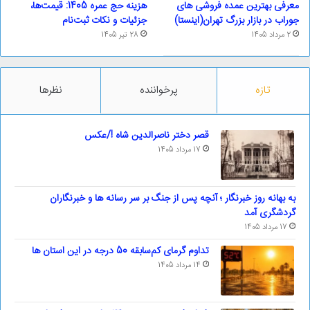
معرفی بهترین عمده فروشی های
هزینه حج عمره 1405: قیمت‌ها،
جوراب در بازار بزرگ تهران(اینستا)
جزئیات و نکات ثبت‌نام
2 مرداد 1405
28 تیر 1405
تازه
پرخواننده
نظرها
قصر دختر ناصرالدین شاه !/عکس
17 مرداد 1405
به بهانه روز خبرنگار ؛ آنچه پس از جنگ بر سر رسانه ها و خبرنگاران
گردشگری آمد
17 مرداد 1405
تداوم گرمای کم‌سابقه 50 درجه در این استان ها
14 مرداد 1405