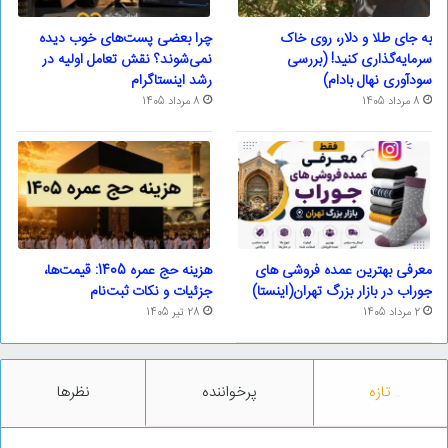
به جای طلا و دلار، روی خاک
چرا بعضی پست‌های خوب دیده
سرمایه‌گذاری کنید! (بررسی
نمی‌شوند؟ نقش تعامل اولیه در
سودآوری نهال بادام)
رشد اینستاگرام
8 مرداد 1405
8 مرداد 1405
معرفی بهترین عمده فروشی های
هزینه حج عمره 1405: قیمت‌ها،
جوراب در بازار بزرگ تهران(اینستا)
جزئیات و نکات ثبت‌نام
2 مرداد 1405
28 تیر 1405
تازه
پرخواننده
نظرها