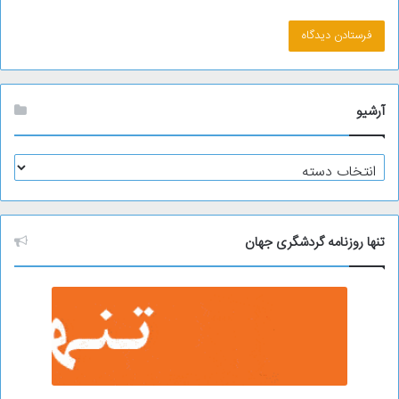
آرشیو
آ
ر
ش
ی
و
تنها روزنامه گردشگری جهان