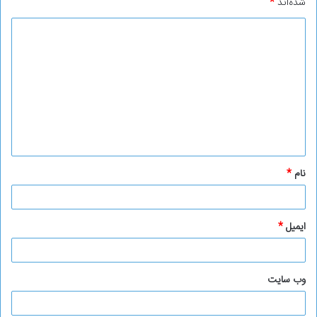
شده‌اند
*
د
ی
د
گ
ا
ه
*
نام
*
ایمیل
*
وب‌ سایت