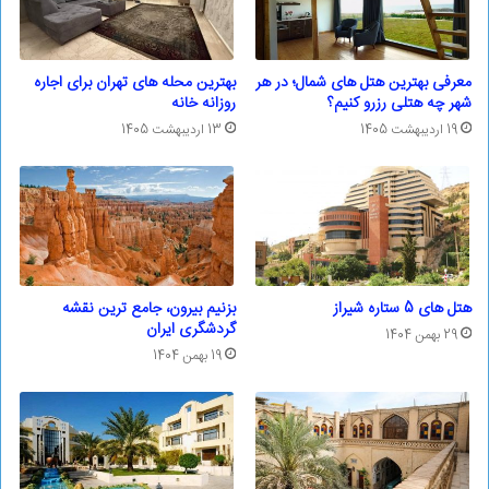
معرفی بهترین هتل های شمال؛ در هر
بهترین محله های تهران برای اجاره
شهر چه هتلی رزرو کنیم؟
روزانه خانه
19 اردیبهشت 1405
13 اردیبهشت 1405
هتل های 5 ستاره شیراز
ﺑﺰﻧﯿﻢ بیرون، ﺟﺎﻣﻊ ترین ﻧﻘﺸﻪ
ﮔﺮدﺷﮕﺮی ایران
29 بهمن 1404
19 بهمن 1404