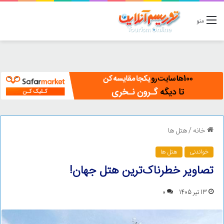
منو
خانه
/
هتل ها
خواندنی
هتل ها
تصاویر خطرناک‌ترین هتل جهان!
13 تیر 1405
0