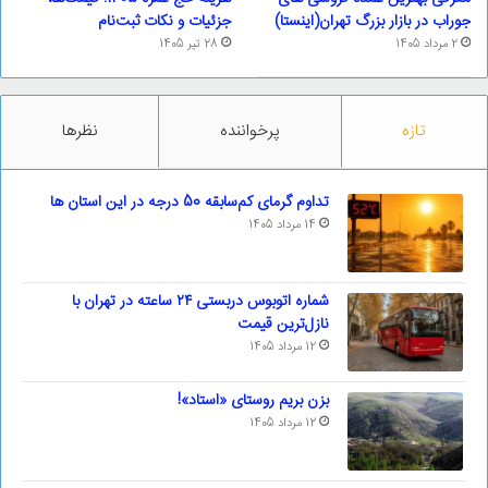
جوراب در بازار بزرگ تهران(اینستا)
جزئیات و نکات ثبت‌نام
2 مرداد 1405
28 تیر 1405
تازه
پرخواننده
نظرها
تداوم گرمای کم‌سابقه 50 درجه در این استان ها
14 مرداد 1405
شماره اتوبوس دربستی ۲۴ ساعته در تهران با
نازل‌ترین قیمت
12 مرداد 1405
بزن بریم روستای «استاد»!
12 مرداد 1405