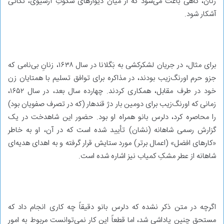
زنان، گاهی باعث می‌شود که از میان دیوارهای سکوتِ آرشیوی، نکاتی
آشکار شود.
برای مثال، در جریان لشکرکشی به بَگلانا در سال ۱۶۳۸، زنانِ بی‌نامی که
جزو حرم اورنگ‌زیب بودند، در مذاکره برای توافق تسلیم با همتایان زن
خود در طرف مقابل، همکاری کردند. چهارده سال بعد، در سال ۱۶۵۲،
زمانی که اورنگ‌زیب برای دومین بار دژ قندهار (که در تصرف صفویان بود)
را محاصره کرد، دلرس بانو همراه او بود. حضور این شاهدخت در یک
گزارش رسمی شاهانه (نشان) تأیید شده است که در آن، او به خاطر
«کارهای افضل» (اعمال برتر) مورد ستایش قرار گرفته و به اهدای هدیه‌ای
شاهانه از عطر مشکِ کمیاب نیز اشاره شده است.
اگرچه در متن ذکر نشده که دلرس بانو دقیقاً چه کاری انجام داد که
مستحق چنین پاداشی شد، اما قطعاً این کار نمی‌توانست مربوط به امور