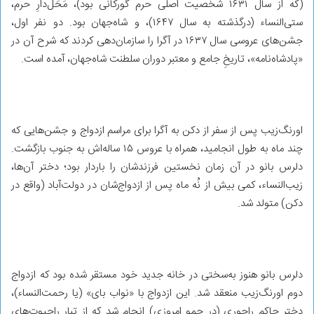
(که از سال ۱۶۳۱ شخصیت اصلی حرم گورکانی بود)، مَحَل‌دارِ حرم،
ستی‌النساء (درگذشته به سال ۱۶۴۷)، و شاه‌جهان بود. دو نفر اول،
جشن‌های عروسی سال ۱۶۳۷ در آگرا را سازمان‌دهی کردند که شرح آن در
«پادشاه‌نامه»، تاریخِ جامع و معتبر دوران سلطنت شاه‌جهان، آمده است.
اورنگ‌زیب پس از سفر از دکن به آگرا برای مراسم ازدواج و جشن‌هایی که
چند ماه به طول انجامید، همراه با عروس ۱۵ ساله‌اش به جنوب بازگشت.
دلرس بانو در آن زمان نخستین فرزندشان را باردار بود؛ دختر آن‌ها،
زیب‌النساء، کمی بیش از نُه ماه پس از ازدواج‌شان در دولت‌آباد (واقع در
دکن) متولد شد.
دلرس بانو هنوز به‌سختی در خانه‌ جدید خود مستقر شده بود که ازدواج
دوم اورنگ‌زیب منعقد شد. این ازدواج با «نواب بای» (یا رحمت‌النساء)،
دختر حاکم راجوری (در جمو امروزی) انجام شد که از تبار راجپوت‌های