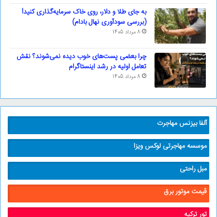
به جای طلا و دلار، روی خاک سرمایه‌گذاری کنید!
(بررسی سودآوری نهال بادام)
8 مرداد 1405
چرا بعضی پست‌های خوب دیده نمی‌شوند؟ نقش
تعامل اولیه در رشد اینستاگرام
8 مرداد 1405
آلفا بیزنس مهاجرت
موسسه مهاجرتی لوکس ویزا
مبل راحتی
قیمت موتور برق
تور ترکیه