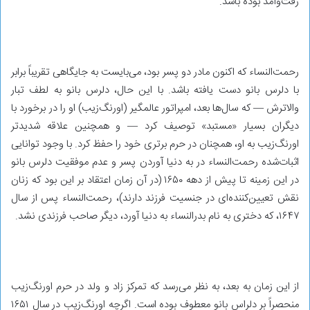
رفت‌وآمد بوده باشد.
رحمت‌النساء که اکنون مادر دو پسر بود، می‌بایست به جایگاهی تقریباً برابر
با دلرس بانو دست یافته باشد. با این حال، دلرس بانو به لطف تبار
والاترش — که سال‌ها بعد، امپراتور عالمگیر (اورنگ‌زیب) او را در برخورد با
دیگران بسیار «مستبد» توصیف کرد — و همچنین علاقه شدیدتر
اورنگ‌زیب به او، همچنان در حرم برتری خود را حفظ کرد. با وجود توانایی
اثبات‌شده‌ رحمت‌النساء در به دنیا آوردن پسر و عدم موفقیت دلرس بانو
در این زمینه تا پیش از دهه‌ ۱۶۵۰ (در آن زمان اعتقاد بر این بود که زنان
نقش تعیین‌کننده‌ای در جنسیت فرزند دارند)، رحمت‌النساء پس از سال
۱۶۴۷، که دختری به نام بدرالنساء به دنیا آورد، دیگر صاحب فرزندی نشد.
از این زمان به بعد، به نظر می‌رسد که تمرکز زاد و ولد در حرم اورنگ‌زیب
منحصراً بر دلراس بانو معطوف بوده است. اگرچه اورنگ‌زیب در سال ۱۶۵۱