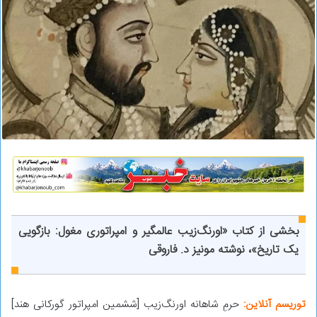
بخشی از کتاب «اورنگ‌زیب عالمگیر و امپراتوری مغول: بازگویی
یک تاریخ»، نوشته مونیز د. فاروقی
توریسم آنلاین:
حرمِ شاهانه‌ اورنگ‌زیب [ششمین امپراتور گورکانی هند]