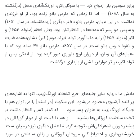
برای سومین بار ازدواج کرد — با سوگلی‌اش، اورنگ‌آبادی محل (درگذشته
به سال ۱۶۸۸) — اما تا زمانی که دلرس بانو زنده بود، از او فرزندی
نداشت. در این میان، دلرس بانو دختر دیگری (زبده‌النساء، در سال ۱۶۵۱)
و سپس دو پسر که مدت‌ها در انتظارشان بود، یعنی اعظم (متولد ۱۶۵۳) و
اکبر (متولد ۱۶۵۷) را به دنیا آورد. تولد فرزند دوم (اکبر) نشان‌دهنده‌ قدرت
و نفوذ دلرس بانو است. در سال ۱۶۵۷، دلرس بانو ۳۵ ساله بود که با
معیارهای آن زمان، از دوران اوج باروری عبور کرده بود. او اندکی پس از
تولد اکبر، بر اثر عوارض ناشی از بارداری درگذشت.
دانش ما درباره‌ سایر جنبه‌های حرمِ شاهانه‌ اورنگ‌زیب، تنها به اشاره‌های
پراکنده‌ آرشیوی محدود می‌شود. این سکوت [در اسناد] را می‌توان هم با
جایگاه اورنگ‌زیب به عنوان پسر سوم — که کمتر کسی انتظار داشت بر
تخت سلطنت گورکانی‌ها بنشیند — و هم با غیبت او از دربار گورکانی در
بیشتر دوران شاهزادگی‌اش، توجیه کرد. اما عامل دیگری نیز در میان است:
خویشتن‌داری و احتیاطِ کلیِ مورخان گورکانی و زنان سلطنتی در مورد