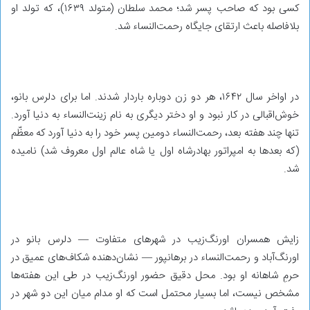
کسی بود که صاحب پسر شد؛ محمد سلطان (متولد ۱۶۳۹)، که تولد او
بلافاصله باعث ارتقای جایگاه رحمت‌النساء شد.
در اواخر سال ۱۶۴۲، هر دو زن دوباره باردار شدند. اما برای دلرس بانو،
خوش‌اقبالی در کار نبود و او دختر دیگری به نام زینت‌النساء به دنیا آورد.
تنها چند هفته بعد، رحمت‌النساء دومین پسر خود را به دنیا آورد که معظّم
(که بعدها به امپراتور بهادرشاه اول یا شاه عالم اول معروف شد) نامیده
شد.
زایش همسران اورنگ‌زیب در شهرهای متفاوت — دلرس بانو در
اورنگ‌آباد و رحمت‌النساء در برهانپور — نشان‌دهنده‌ شکاف‌های عمیق در
حرمِ شاهانه‌ او بود. محل دقیق حضور اورنگ‌زیب در طی این هفته‌ها
مشخص نیست، اما بسیار محتمل است که او مدام میان این دو شهر در