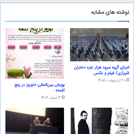
نوشته های مشابه
اجرای گروه سرود هزار نفره دختران
شیرازی/ فیلم و عکس
20 اردیبهشت 1405
پویش بین‌المللی «نوروز در پنج
کلمه»
3 اسفند 1404