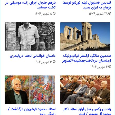
تندیس فستیوال فیلم تورنتو توسط
بازهم جنجال اجرای زنده موسیقی در
پژهان به ایران رسید
تخت جمشید
29 شهریور 1404
5 شهریور 1404
صدمین سالگرد ارکستر فیلارمونیک
داستان خواندنی نجف دریابندری
ارمنستان در«تخت‌جمشید»/تصاویر
3 شهریور 1404
4 شهریور 1404
یادمان یکمین سال فراق استاد دکتر
استاد محمود فرشچیان درگذشت /
محمد آل عصفور / فیلم
زندگی نامه