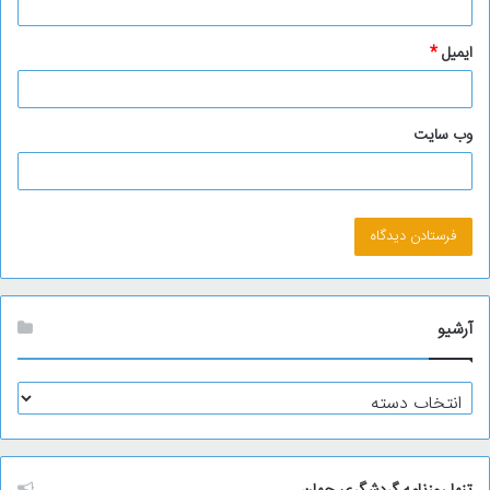
ایمیل
*
وب‌ سایت
آرشیو
آ
ر
ش
ی
و