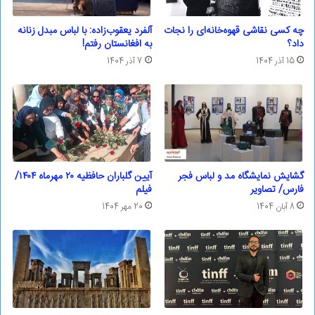
چه کسی نقاشی قهوه‌خانه‌ای را نجات
آلفرد یعقوب‌زاده: با لباس مبدل زنانه
داد؟
به افغانستان رفتم!
15 آذر 1404
7 آذر 1404
گشایش نمایشگاه مد و لباس فجر
آیین گلباران حافظیه ۲۰ مهرماه ۱۴۰۴/
فارس/ تصاویر
فیلم
8 آبان 1404
20 مهر 1404