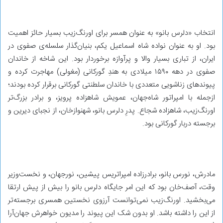
انتخاب «دلرس بانو» به عنوان همسر برای اورنگ‌زیب بسیار حائز اهمیت
بود. او به عنوان نواده‌ شاه اسماعیل یکم، بنیان‌گذار سلسله‌ی صفوی در
ایران، از تباری بسیار والا و پرآوازه برخوردار بود. این شاخه از خاندان
صفوی در دهه‌ ۱۵۹۰ میلادی به هندِ گورکانی (مغولی) مهاجرت کرده و
پیوندهای زناشویی متعددی با خاندان سلطنتی گورکانی برقرار کرده بودند؛
ازجمله با امپراتور شاه‌جهان، عمویش شاهزاده پرویز، و برادر بزرگ‌تر
اورنگ‌زیب، شاهزاده شجاع. پدرِ دلرس بانو، شهنوازخان، از نجبای دیرین و
برجسته‌ دربار گورکانی بود.
مادرش، نورس بانو، برادرزاده‌ امپراتریس پیشین، نورجهان، و نخست‌وزیر
وقت، آصف‌خان بود که این امر جایگاه دلرس بانو را بیش از پیش ارتقا
می‌بخشید. اورنگ‌زیب نمی‌توانست آرزوی نخستین همسری برجسته‌تر
از این را داشته باشد. او بدون شک این پیوند را مدیون خواهرش جهان‌آرا