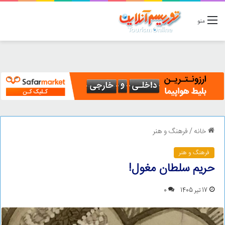
منو
خانه
/
فرهنگ و هنر
فرهنگ و هنر
حریم‌ سلطان مغول!
17 تیر 1405
0