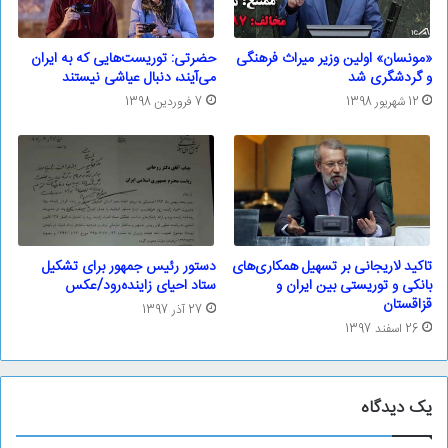
«مونسان» اولین وزیر میراث فرهنگی
حضرتی: توریست‌هایی که به ایران
و گردشگری شد
می‌آیند، دنبال عیاشی نیستند
12 شهریور 1398
7 فروردین 1398
تاکید لاریجانی بر تسهیل همکاری‌های
دستور رئیس جمهور برای تشکیل
بانکی و توریستی بین ایران و
ستاد احیای زاینده‌رود/عکس
قزاقستان
27 آذر 1397
26 اسفند 1397
یک دیدگاه