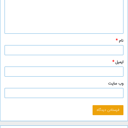
گ
ا
ه
*
نام
*
ایمیل
*
وب‌ سایت