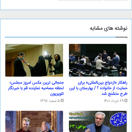
نوشته های مشابه
راهکار «ازدواج بین‌المللی» برای
جنجالی ترین عکس امروز مجلس؛
حمایت از خانواده ؟ / بهارستان با این
لحظه مصاحبه نماینده قم با خبرنگار
طرح متشنج شد
تلویزیون
29 خرداد 1401
5 اسفند 1398