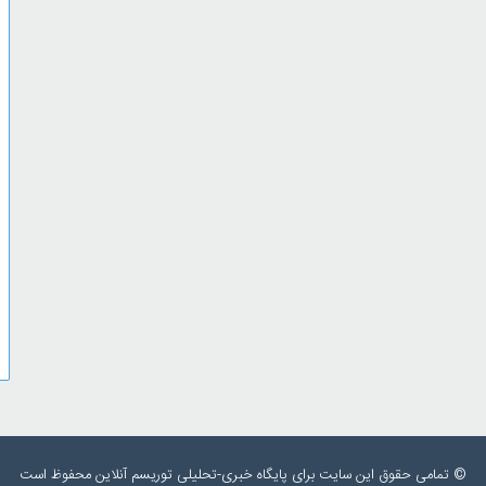
© تمامی حقوق این سایت برای پایگاه خبری-تحلیلی توریسم آنلاین محفوظ است