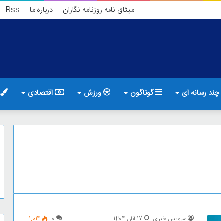
میثاق نامه روزنامه نگاران
درباره ما
Rss
چند رسانه ای
گوناگون
ورزش
اقتصادی
ف
سرویس خبری
17 آبان 1404
0
1,014