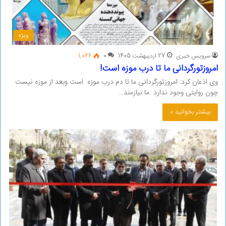
ویژه
سرویس خبری
27 اردیبهشت 1405
0
1,026
امروزتورگردانی ما تا درب موزه است!
وی اذعان کرد: امروزتورگردانی ما تا دم درب موزه است وبعد از موزه نیست
چون روایتی وجود ندارد .ما نیازمند…
بیشتر بخوانید »