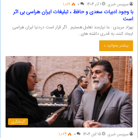
سرویس خبری
1 آذر 1404
0
1,017
با وجود ادبیات سعدی و حافظ ، تبلیغات ایران هراسی بی اثر
است
بهزاد مریدی : ما نیازمند تعامل هستیم . اگر قرار است دردنیا ایران هراسی
ایجاد کنند، به قدری داشته های…
بیشتر بخوانید »
گردشگری
سرویس خبری
15 آبان 1404
0
1,024