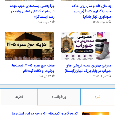
به جای طلا و دلار، روی خاک
چرا بعضی پست‌های خوب دیده
سرمایه‌گذاری کنید! (بررسی
نمی‌شوند؟ نقش تعامل اولیه در
سودآوری نهال بادام)
رشد اینستاگرام
8 مرداد 1405
8 مرداد 1405
معرفی بهترین عمده فروشی های
هزینه حج عمره 1405: قیمت‌ها،
جوراب در بازار بزرگ تهران(اینستا)
جزئیات و نکات ثبت‌نام
2 مرداد 1405
28 تیر 1405
تازه
پرخواننده
نظرها
تداوم گرمای کم‌سابقه 50 درجه در این استان ها